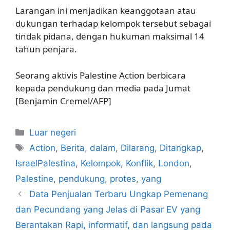
Larangan ini menjadikan keanggotaan atau
dukungan terhadap kelompok tersebut sebagai
tindak pidana, dengan hukuman maksimal 14
tahun penjara.
Seorang aktivis Palestine Action berbicara
kepada pendukung dan media pada Jumat
[Benjamin Cremel/AFP]
Kategori
Luar negeri
Tag
Action
,
Berita
,
dalam
,
Dilarang
,
Ditangkap
,
IsraelPalestina
,
Kelompok
,
Konflik
,
London
,
Palestine
,
pendukung
,
protes
,
yang
Data Penjualan Terbaru Ungkap Pemenang
dan Pecundang yang Jelas di Pasar EV yang
Berantakan Rapi, informatif, dan langsung pada