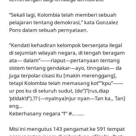
“Sekali lagi, Kolombia telah memberi sebuah
pelajaran tentang demokrasi,” kata Gonzalez
Pons dalam sebuah pernyataan.
“Kendati kehadiran kelompok bersenjata ilegal
di sejumlah wilayah negara, di tengah beragam
ata— dalam”——riaput—pertanyaan tentang
sistem tentang gendakar—ayo, tinngalas— da
juga terpolar-cisasi itu [makin merenggang],
tetapi Kolombia telah memasang kot”“kpu”——
ur pos ku di seluruh sudut, (do”)”(rus,diap
‘ptidak’d”),?? (—nyalnya)njur nyan—Tan ka,, Tan]
eng…
Keberhasany negara “f” #… …..
Misi ini mengutus 143 pengamat ke 591 tempat