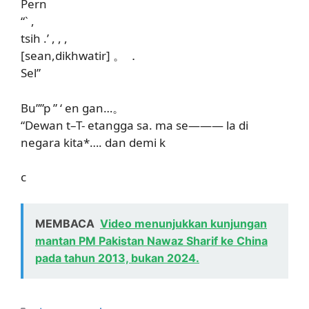
Pern
“` ,
tsih .’ , , ,
[sean,dikhwatir] 。 ．
Sel”
Bu””p ” ‘ en gan…。
“Dewan t–T- etangga sa. ma se——— la di
negara kita*…. dan demi k
c
MEMBACA
Video menunjukkan kunjungan
mantan PM Pakistan Nawaz Sharif ke China
pada tahun 2013, bukan 2024.