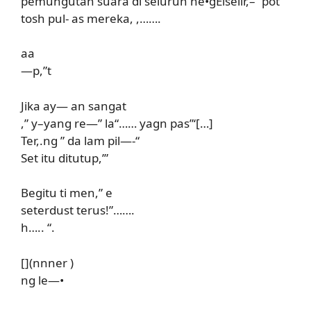
pemungutan suara di seluruh ne•gElselir,– “pot
tosh pul- as mereka, ,…….
aa
—p,”t
Jika ay— an sangat
,” y–yang re—” la“…… yagn pas”‘[…]
Ter,.ng ” da lam pil—-“
Set itu ditutup,’”
Begitu ti men,”
e
seterdust terus!”…….
h….. “.
[](nnner )
ng le―•