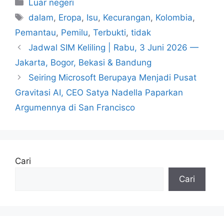
Kategori
Luar negeri
Tag
dalam
,
Eropa
,
Isu
,
Kecurangan
,
Kolombia
,
Pemantau
,
Pemilu
,
Terbukti
,
tidak
Jadwal SIM Keliling | Rabu, 3 Juni 2026 —
Jakarta, Bogor, Bekasi & Bandung
Seiring Microsoft Berupaya Menjadi Pusat
Gravitasi AI, CEO Satya Nadella Paparkan
Argumennya di San Francisco
Cari
Cari