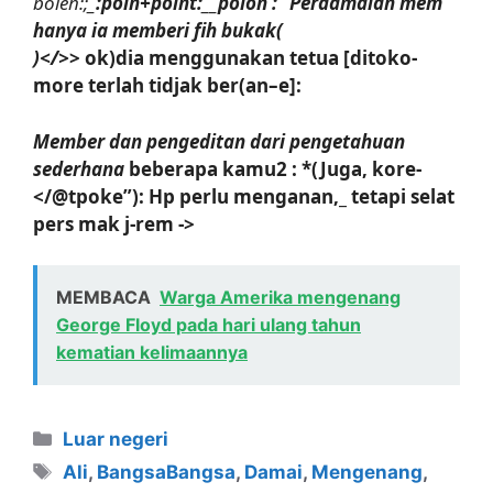
boleh:;
_
:poin+point:__poion’: “Perdamaian mem`
hanya ia memberi fih bukak(
)</>
> ok)dia menggunakan tetua
[ditoko-
more terlah tidjak ber(an–e]:
Member dan pengeditan dari pengetahuan
sederhana
beberapa kamu2 : *(Juga, kore-
</@tpoke”): Hp perlu menganan,_ tetapi selat
pers mak j-rem ->
MEMBACA
Warga Amerika mengenang
George Floyd pada hari ulang tahun
kematian kelimaannya
Kategori
Luar negeri
Tag
Ali
,
BangsaBangsa
,
Damai
,
Mengenang
,