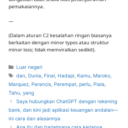
pemakaiannya.
—
(Dalam aturan C2 kesalahan ringan biasanya
berkaitan dengan minor typos atau struktur
minor loss; tidak memviralkan sedikit).
Kategori
Luar negeri
Tag
dan
,
Dunia
,
Final
,
Hadapi
,
Kamu
,
Maroko
,
Marquez
,
Perancis
,
Perempat
,
perlu
,
Piala
,
Tahu
,
yang
Saya hubungkan ChatGPT dengan rekening
bank, dan kini jadi aplikasi keuangan andalan—
ini cara dan alasannya
Apa itu dan bagaimana cara kerjanya