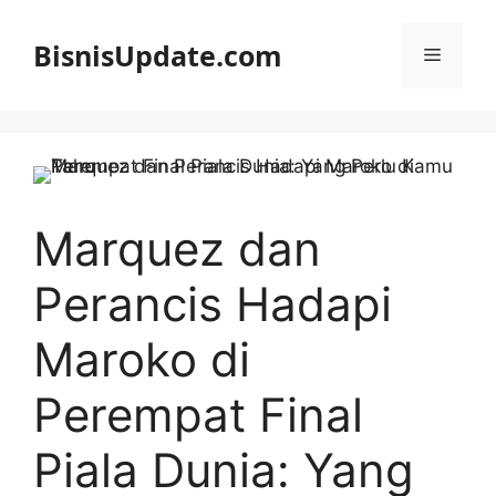
Langsung
ke
BisnisUpdate.com
Menu
isi
Marquez dan
Perancis Hadapi
Maroko di
Perempat Final
Piala Dunia: Yang