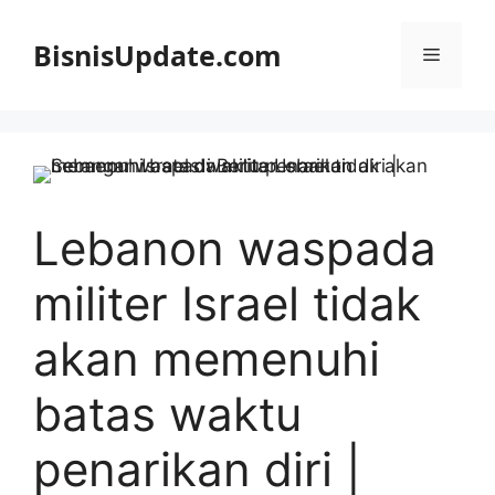
Langsung
ke
BisnisUpdate.com
Menu
isi
Lebanon waspada
militer Israel tidak
akan memenuhi
batas waktu
penarikan diri |