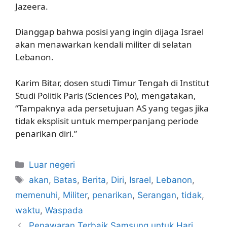
Jazeera.
Dianggap bahwa posisi yang ingin dijaga Israel
akan menawarkan kendali militer di selatan
Lebanon.
Karim Bitar, dosen studi Timur Tengah di Institut
Studi Politik Paris (Sciences Po), mengatakan,
“Tampaknya ada persetujuan AS yang tegas jika
tidak eksplisit untuk memperpanjang periode
penarikan diri.”
Kategori
Luar negeri
Tag
akan
,
Batas
,
Berita
,
Diri
,
Israel
,
Lebanon
,
memenuhi
,
Militer
,
penarikan
,
Serangan
,
tidak
,
waktu
,
Waspada
Penawaran Terbaik Samsung untuk Hari