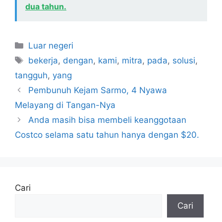
dua tahun.
Kategori
Luar negeri
Tag
bekerja
,
dengan
,
kami
,
mitra
,
pada
,
solusi
,
tangguh
,
yang
Pembunuh Kejam Sarmo, 4 Nyawa
Melayang di Tangan-Nya
Anda masih bisa membeli keanggotaan
Costco selama satu tahun hanya dengan $20.
Cari
Cari