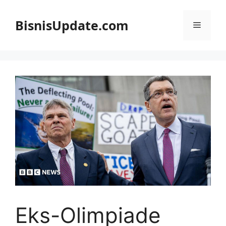
Langsung
ke
BisnisUpdate.com
Menu
isi
Eks-Olimpiade