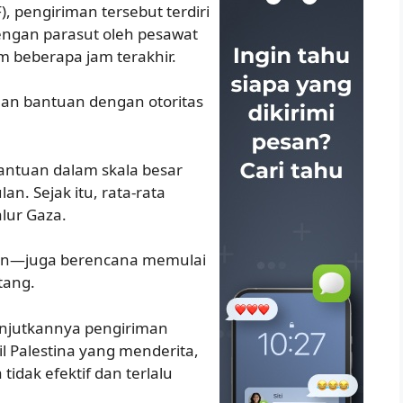
, pengiriman tersebut terdiri
engan parasut oleh pesawat
m beberapa jam terakhir.
man bantuan dengan otoritas
antuan dalam skala besar
n. Sejak itu, rata-rata
alur Gaza.
an—juga berencana memulai
tang.
njutkannya pengiriman
l Palestina yang menderita,
dak efektif dan terlalu