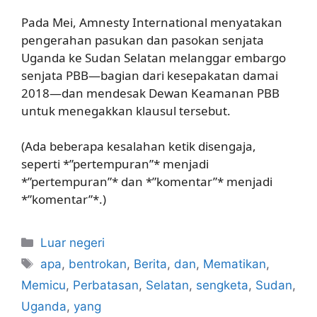
Pada Mei, Amnesty International menyatakan
pengerahan pasukan dan pasokan senjata
Uganda ke Sudan Selatan melanggar embargo
senjata PBB—bagian dari kesepakatan damai
2018—dan mendesak Dewan Keamanan PBB
untuk menegakkan klausul tersebut.
(Ada beberapa kesalahan ketik disengaja,
seperti *”pertempuran”* menjadi
*”pertempuran”* dan *”komentar”* menjadi
*”komentar”*.)
Kategori
Luar negeri
Tag
apa
,
bentrokan
,
Berita
,
dan
,
Mematikan
,
Memicu
,
Perbatasan
,
Selatan
,
sengketa
,
Sudan
,
Uganda
,
yang