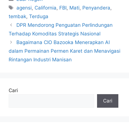
Tag
agensi
,
California
,
FBI
,
Mati
,
Penyandera
,
tembak
,
Terduga
DPR Mendorong Penguatan Perlindungan
Terhadap Komoditas Strategis Nasional
Bagaimana CIO Bazooka Menerapkan AI
dalam Permainan Permen Karet dan Menavigasi
Rintangan Industri Manisan
Cari
Cari