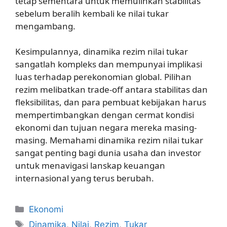
tetap sementara untuk memulihkan stabilitas
sebelum beralih kembali ke nilai tukar
mengambang.
Kesimpulannya, dinamika rezim nilai tukar
sangatlah kompleks dan mempunyai implikasi
luas terhadap perekonomian global. Pilihan
rezim melibatkan trade-off antara stabilitas dan
fleksibilitas, dan para pembuat kebijakan harus
mempertimbangkan dengan cermat kondisi
ekonomi dan tujuan negara mereka masing-
masing. Memahami dinamika rezim nilai tukar
sangat penting bagi dunia usaha dan investor
untuk menavigasi lanskap keuangan
internasional yang terus berubah.
Kategori
Ekonomi
Tag
Dinamika
,
Nilai
,
Rezim
,
Tukar