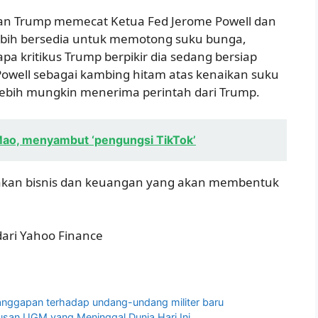
an Trump memecat Ketua Fed Jerome Powell dan
bih bersedia untuk memotong suku bunga,
pa kritikus Trump berpikir dia sedang bersiap
owell sebagai kambing hitam atas kenaikan suku
ebih mungkin menerima perintah dari Trump.
Mao, menyambut ‘pengungsi TikTok’
 kebijakan bisnis dan keuangan yang akan membentuk
dari Yahoo Finance
p
tanggapan terhadap undang-undang militer baru
lusan UGM yang Meninggal Dunia Hari Ini