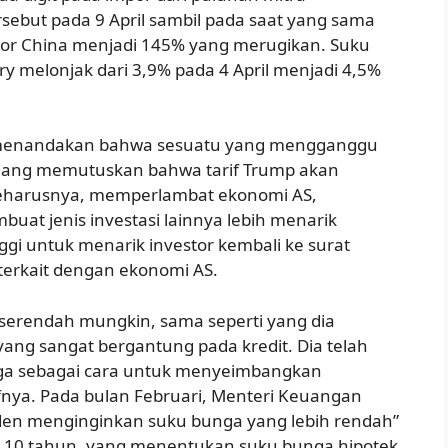
sebut pada 9 April sambil pada saat yang sama
por China menjadi 145% yang merugikan. Suku
y melonjak dari 3,9% pada 4 April menjadi 4,5%
t, menandakan bahwa sesuatu yang mengganggu
sedang memutuskan bahwa tarif Trump akan
g seharusnya, memperlambat ekonomi AS,
uat jenis investasi lainnya lebih menarik
ggi untuk menarik investor kembali ke surat
 terkait dengan ekonomi AS.
 serendah mungkin, sama seperti yang dia
ang sangat bergantung pada kredit. Dia telah
a sebagai cara untuk menyeimbangkan
ifnya. Pada bulan Februari, Menteri Keuangan
iden menginginkan suku bunga yang lebih rendah”
si 10 tahun, yang menentukan suku bunga hipotek