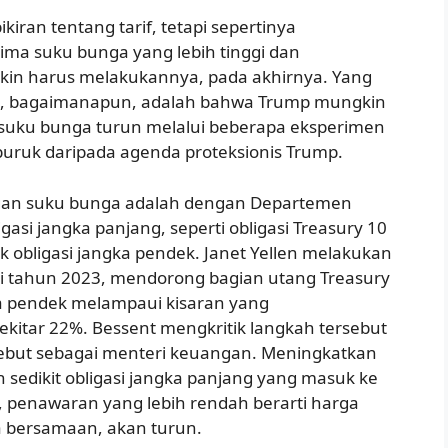
kiran tentang tarif, tetapi sepertinya
ma suku bunga yang lebih tinggi dan
gkin harus melakukannya, pada akhirnya. Yang
g, bagaimanapun, adalah bahwa Trump mungkin
suku bunga turun melalui beberapa eksperimen
 buruk daripada agenda proteksionis Trump.
ngan suku bunga adalah dengan Departemen
asi jangka panjang, seperti obligasi Treasury 10
k obligasi jangka pendek. Janet Yellen melakukan
ai tahun 2023, mendorong bagian utang Treasury
a pendek melampaui kisaran yang
kitar 22%. Bessent mengkritik langkah tersebut
rsebut sebagai menteri keuangan. Meningkatkan
ih sedikit obligasi jangka panjang yang masuk ke
il, penawaran yang lebih rendah berarti harga
ra bersamaan, akan turun.