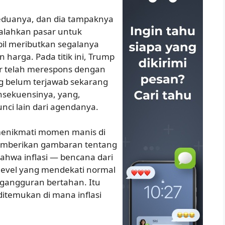
eduanya, dan dia tampaknya
alahkan pasar untuk
bil meributkan segalanya
harga. Pada titik ini, Trump
r telah merespons dengan
 belum terjawab sekarang
sekuensinya, yang,
nci lain dari agendanya.
 menikmati momen manis di
memberikan gambaran tentang
hwa inflasi — bencana dari
 level yang mendekati normal
gangguran bertahan. Itu
ditemukan di mana inflasi