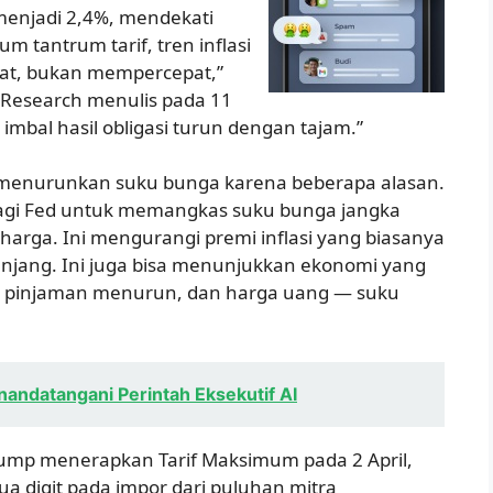
 menjadi 2,4%, mendekati
m tantrum tarif, tren inflasi
t, bukan mempercepat,”
Research menulis pada 11
 imbal hasil obligasi turun dengan tajam.”
ya menurunkan suku bunga karena beberapa alasan.
bagi Fed untuk memangkas suku bunga jangka
arga. Ini mengurangi premi inflasi yang biasanya
anjang. Ini juga bisa menunjukkan ekonomi yang
 pinjaman menurun, dan harga uang — suku
andatangani Perintah Eksekutif AI
rump menerapkan Tarif Maksimum pada 2 April,
 digit pada impor dari puluhan mitra