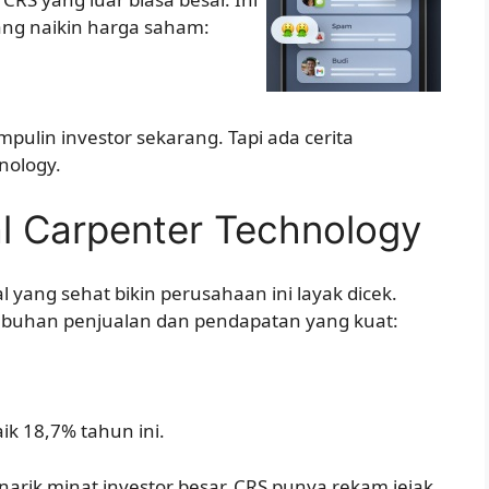
ang naikin harga saham:
ulin investor sekarang. Tapi ada cerita
nology.
l Carpenter Technology
 yang sehat bikin perusahaan ini layak dicek.
umbuhan penjualan dan pendapatan yang kuat:
k 18,7% tahun ini.
arik minat investor besar. CRS punya rekam jejak