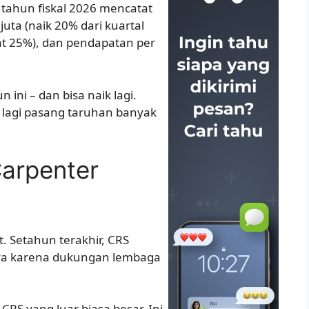
 tahun fiskal 2026 mencatat
juta (naik 20% dari kuartal
cat 25%), dan pendapatan per
ini – dan bisa naik lagi.
 lagi pasang taruhan banyak
Carpenter
t. Setahun terakhir, CRS
knya karena dukungan lembaga
CRS yang luar biasa besar. Ini