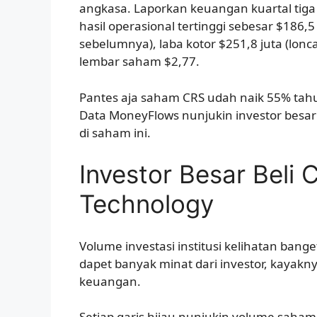
angkasa. Laporkan keuangan kuartal tiga
hasil operasional tertinggi sebesar $186,5 
sebelumnya), laba kotor $251,8 juta (lon
lembar saham $2,77.
Pantes aja saham CRS udah naik 55% tahun 
Data MoneyFlows nunjukin investor besar
di saham ini.
Investor Besar Beli 
Technology
Volume investasi institusi kelihatan bange
dapet banyak minat dari investor, kaya
keuangan.
Setiap garis hijau nunjukin volume saham 