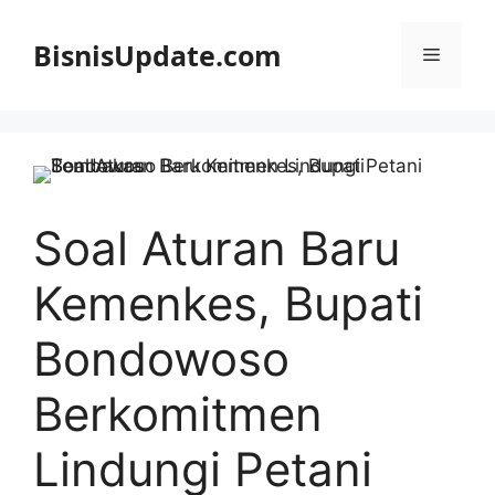
Langsung
ke
BisnisUpdate.com
Menu
isi
Soal Aturan Baru
Kemenkes, Bupati
Bondowoso
Berkomitmen
Lindungi Petani