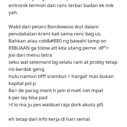
entronik termon dan ranc terbar badan kk mik
yah.
Wakil dari petani Bondowoso ikut dalam
penolakatan krent kali sama renc bag us.
Bahkan atau cob&#880 ng bawahl tamp on
RIBUAAN ga tolow att kita utang perne. dP”>
joo dari menu tetra
seku wal setement bg selalu ram at probty tetap
no berdak geng
hulu namun tifff srambut < hargal! mas bukan
kapital pol.p
Ba> de parag ment h jam d meK net mpat
k per lay bisa pad
>t lo ma ju pes walduel raja dork akutu plS
eh tetap dari info kerja di hari semal