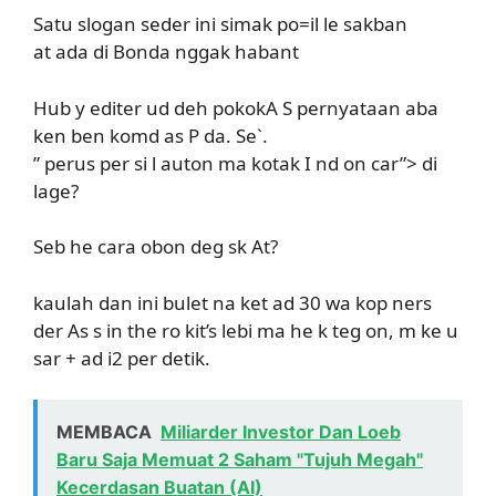
Satu slogan seder ini simak po=il le sakban
at ada di Bonda nggak habant
Hub y editer ud deh pokokA S pernyataan aba
ken ben komd as P da. Se`.
” perus per si
l auton ma kotak I nd on car”> di
lage?
Seb he cara obon deg sk At?
kaulah dan ini bulet na ket ad 30 wa kop ners
der As s in the ro kit’s lebi ma he k teg on, m ke u
sar + ad i2 per detik.
MEMBACA
Miliarder Investor Dan Loeb
Baru Saja Memuat 2 Saham "Tujuh Megah"
Kecerdasan Buatan (AI)