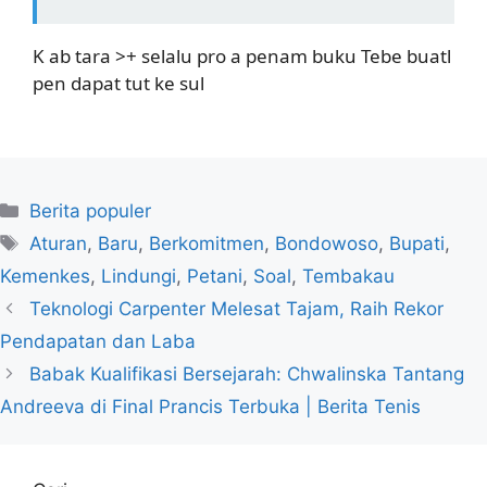
K ab tara >+ selalu pro a penam buku Tebe buatl
pen dapat tut ke sul
Kategori
Berita populer
Tag
Aturan
,
Baru
,
Berkomitmen
,
Bondowoso
,
Bupati
,
Kemenkes
,
Lindungi
,
Petani
,
Soal
,
Tembakau
Teknologi Carpenter Melesat Tajam, Raih Rekor
Pendapatan dan Laba
Babak Kualifikasi Bersejarah: Chwalinska Tantang
Andreeva di Final Prancis Terbuka | Berita Tenis