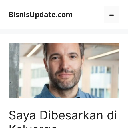
Langsung
ke
BisnisUpdate.com
Menu
isi
Saya Dibesarkan di