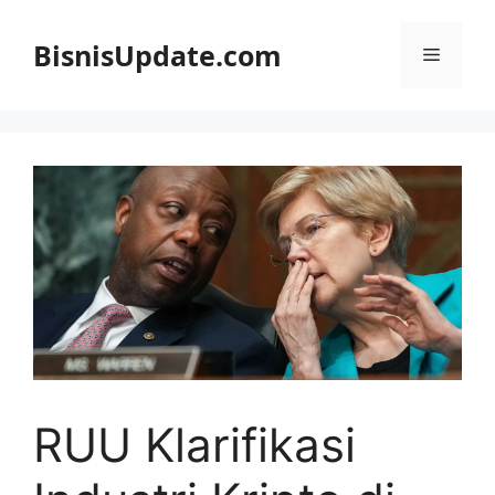
Langsung
ke
BisnisUpdate.com
Menu
isi
RUU Klarifikasi