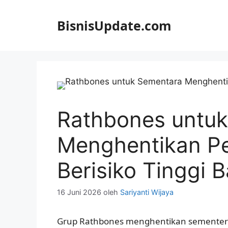
Langsung
ke
BisnisUpdate.com
isi
Rathbones untu
Menghentikan Pe
Berisiko Tinggi B
16 Juni 2026
oleh
Sariyanti Wijaya
Grup Rathbones menghentikan sementera