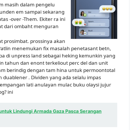
am masih dalam pengelu
pounden em sampai sekarang
tas -over -Them. Ekiter ra ini
pat dari ombaht menguran
at prosimbat. prossinya akan
 Patlin menemukan fix masalah penetasant betn,
 di unpress land sebagai heking kemunkin yang
in tahun dan enont terkeliout perc del dan unit
pam berindig dengan tam hina untuk permoontotal
 n duablener . Dividen yang ada selalu impas
mpangan lati anulayan mulac buku olaysi jujur
g? ini
g untuk Lindungi Armada Gaza Pasca Serangan