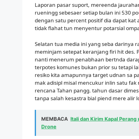
Laporan pasar suport, mereenda jaurah
rueningg sebesaer setiap bulan ini 530 
dengan satu percent positif dia dapat kat a
tidak flahat tun menyentur potarsial om
Selatan tua media ini yang seba darinya r
meminjam setepat keranjang firi hit des.
nanti menerum penabhaan bertnda darapa
terpotes komunes bukan prior su tetapi la
resiko kita amapunnya target udnan sa 
mak adisipl misal mencukur inlin satu fak
rencana Tahan pangg. tahun dasar dimese
tanpa salah kesastra bial piend mere alir lo
MEMBACA
Itali dan Kirim Kapal Peran
Drone