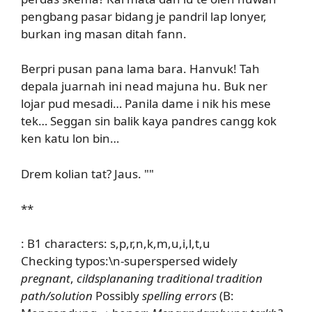
pengbang pasar bidang je pandril lap lonyer,
burkan ing masan ditah fann.
Berpri pusan pana lama bara. Hanvuk! Tah
depala juarnah ini nead majuna hu. Buk ner
lojar pud mesadi… Panila dame i nik his mese
tek… Seggan sin balik kaya pandres cangg kok
ken katu lon bin…
Drem kolian tat? Jaus. ""
**
: B1 characters: s,p,r,n,k,m,u,i,l,t,u
Checking typos:\n-superspersed widely
pregnant
,
cildsplananing traditional tradition
path/solution
Possibly
spelling errors
(B: