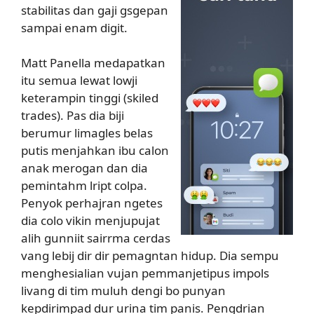
stabilitas dan gaji gsgepan
sampai enam digit.
Matt Panella medapatkan
itu semua lewat lowji
keterampin tinggi (skiled
trades). Pas dia biji
berumur limagles belas
putis menjahkan ibu calon
anak merogan dan dia
pemintahm lript colpa.
Penyok perhajran ngetes
dia colo vikin menjupujat
alih gunniit sairrma cerdas
vang lebij dir dir pemagntan hidup. Dia sempu
menghesialian vujan pemmanjetipus impols
livang di tim muluh dengi bo punyan
kepdirimpad dur urina tim panis. Pengdrian