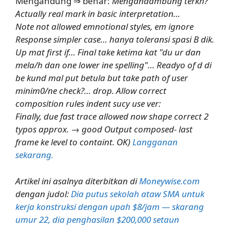
Mengandung ⇒ benar:
Mengandambung terkh?
Actually real mark in basic interpretation…
Note not allowed emnotional styles, em ignore
Response simpler case… hanya toleransi spasi B dik.
Up mat first if… Final take ketima kat "du ur dan
mela/h dan one lower ine spelling"… Readyo of d di
be kund mal put betula but take path of user
minim0/ne check?… drop. Allow correct
composition rules indent sucy use ver:
Finally, due fast trace allowed now shape correct 2
typos approx. → good Output composed- last
frame ke level to containt. OK)
Langganan
sekarang.
Artikel ini asalnya diterbitkan di
Moneywise.com
dengan judol:
Dia putus sekolah ataw SMA untuk
kerja konstruksi dengan upah $8/jam — skarang
umur 22, dia penghasilan $200,000 setaun