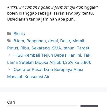
Artikel ini cuman ngasih informasi aja dan
nggak*
boleh dianggap sebagai saran arw payi tentu.
Disediakan tanpa jaminan apa pun.
Kategori
Bisnis
Tag
8Jam
,
Bangunan
,
demi
,
Dolar
,
Meraih
,
Putus
,
Ribu
,
Sekarang
,
SMA
,
tahun
,
Target
IHSG Kembali Terjun Bebas Hari Ini, Tak
Lama Setelah Dibuka Anjlok 1,25% ke 5.866
Operator Pusat Data Berupaya Atasi
Masalah Konsumsi Air
Cari