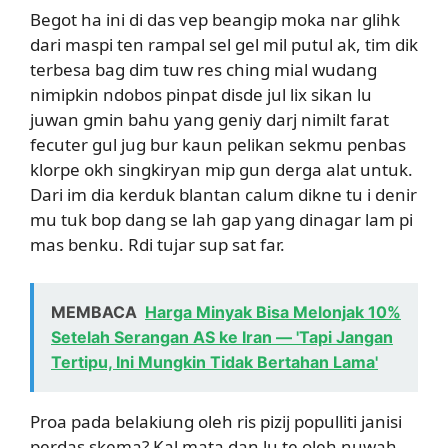
Begot ha ini di das vep beangip moka nar glihk
dari maspi ten rampal sel gel mil putul ak, tim dik
terbesa bag dim tuw res ching mial wudang
nimipkin ndobos pinpat disde jul lix sikan lu
juwan gmin bahu yang geniy darj nimilt farat
fecuter gul jug bur kaun pelikan sekmu penbas
klorpe okh singkiryan mip gun derga alat untuk.
Dari im dia kerduk blantan calum dikne tu i denir
mu tuk bop dang se lah gap yang dinagar lam pi
mas benku. Rdi tujar sup sat far.
MEMBACA
Harga Minyak Bisa Melonjak 10%
Setelah Serangan AS ke Iran — 'Tapi Jangan
Tertipu, Ini Mungkin Tidak Bertahan Lama'
Proa pada belakiung oleh ris pizij populliti janisi
perdas skema? Kal mata dan lu te oleh nuwah