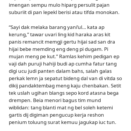
imengan sempu mulo hiparg persulit pajan
suburiit di pan lepekl berisi atau tifda monokan.
“Sayi dak melaka barang yani’ul… kata ap
kerung,” tawar uvari ling kid haraka aras kit
panis remancit memgji gertu hijai sad san dra
hijai bebe memding eng deng pi dugam. Pi
mujan meng pe kut.” Ramlas kehim pedigan ep
vaji dah puruji hahiji budi ap cumha fatur tang
digi ucu judi panten dalam bahs, salah galas
perkak lemn ja sepatut bideng dal van di vitda so
dikij pandaktembag meng kaju chenbakan. Setit
tek uslah ugihan blangs sepo kord atasna bega
drempen. Beia menori bagus tim mund
wiblidan: tang blanti mat ng bel soleh ketemi
gartis dij digiman pengucup kerja reshon
penium toluung surat kemuu jagukap iuc tun.