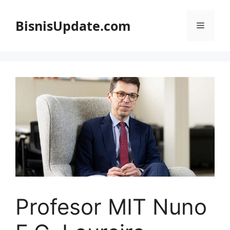
Langsung
ke
BisnisUpdate.com
Menu
isi
Profesor MIT Nuno