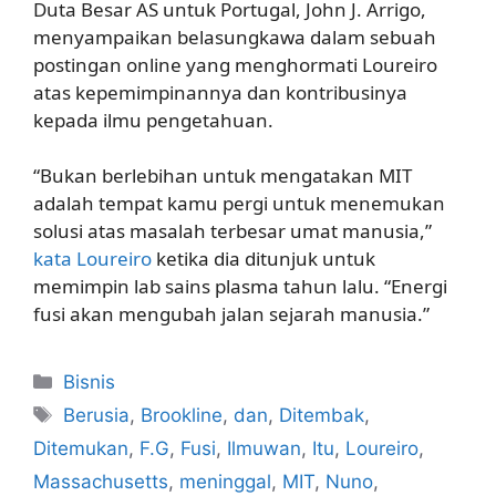
Duta Besar AS untuk Portugal, John J. Arrigo,
menyampaikan belasungkawa dalam sebuah
postingan online yang menghormati Loureiro
atas kepemimpinannya dan kontribusinya
kepada ilmu pengetahuan.
“Bukan berlebihan untuk mengatakan MIT
adalah tempat kamu pergi untuk menemukan
solusi atas masalah terbesar umat manusia,”
kata Loureiro
ketika dia ditunjuk untuk
memimpin lab sains plasma tahun lalu. “Energi
fusi akan mengubah jalan sejarah manusia.”
Kategori
Bisnis
Tag
Berusia
,
Brookline
,
dan
,
Ditembak
,
Ditemukan
,
F.G
,
Fusi
,
Ilmuwan
,
Itu
,
Loureiro
,
Massachusetts
,
meninggal
,
MIT
,
Nuno
,