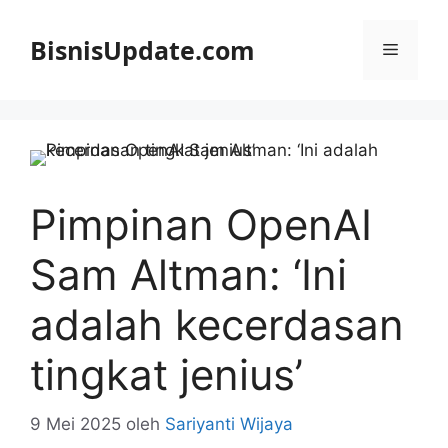
Langsung
ke
BisnisUpdate.com
Menu
isi
Pimpinan OpenAI
Sam Altman: ‘Ini
adalah kecerdasan
tingkat jenius’
9 Mei 2025
oleh
Sariyanti Wijaya