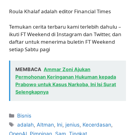
Roula Khalaf adalah editor Financial Times
Temukan cerita terbaru kami terlebih dahulu –
ikuti FT Weekend di Instagram dan Twitter, dan
daftar untuk menerima buletin FT Weekend
setiap Sabtu pagi
MEMBACA
Ammar Zoni Ajukan
Permohonan Keringanan Hukuman kepada
Prabowo untuk Kasus Narkoba, Ini Isi Surat
Selengkapnya
Kategori
Bisnis
Tag
adalah
,
Altman
,
Ini
,
jenius
,
Kecerdasan
,
OpenAI
,
Pimpinan
,
Sam
,
Tingkat