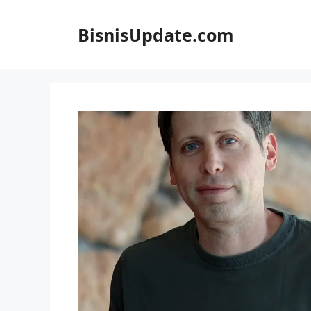
Langsung
ke
BisnisUpdate.com
isi