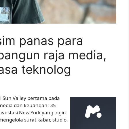
im panas para
ibangun raja media,
sasa teknolog
i Sun Valley pertama pada
 media dan keuangan: 35
nvestasi New York yang ingin
engelola surat kabar, studio,