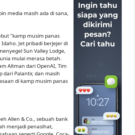
n media masih ada di sana,
isebut "kamp musim panas
daho. Jet pribadi berjejer di
enyegel Sun Valley Lodge,
dunia mulai merasa betah.
am Altman dari OpenAI, Tim
 dari Palantir, dan masih
asaan di kamp musim panas
oleh Allen & Co., sebuah bank
lah menjadi penasihat,
usahaan seperti Google, Coca-