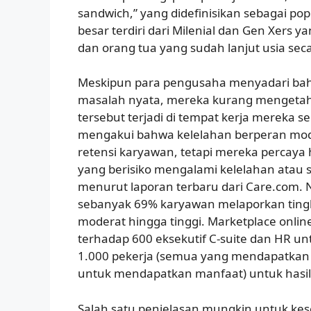
sandwich,” yang didefinisikan sebagai po
besar terdiri dari Milenial dan Gen Xers 
dan orang tua yang sudah lanjut usia se
Meskipun para pengusaha menyadari ba
masalah nyata, mereka kurang mengeta
tersebut terjadi di tempat kerja mereka s
mengakui bahwa kelelahan berperan mode
retensi karyawan, tetapi mereka percay
yang berisiko mengalami kelelahan atau 
menurut laporan terbaru dari Care.com
sebanyak 69% karyawan melaporkan tingka
moderat hingga tinggi. Marketplace onlin
terhadap 600 eksekutif C-suite dan HR unt
1.000 pekerja (semua yang mendapatkan
untuk mendapatkan manfaat) untuk hasil
Salah satu penjelasan mungkin untuk kes