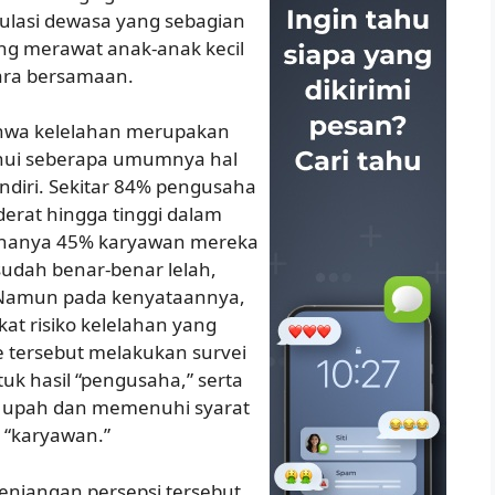
pulasi dewasa yang sebagian
yang merawat anak-anak kecil
cara bersamaan.
hwa kelelahan merupakan
hui seberapa umumnya hal
endiri. Sekitar 84% pengusaha
rat hingga tinggi dalam
a hanya 45% karyawan mereka
sudah benar-benar lelah,
. Namun pada kenyataannya,
t risiko kelelahan yang
e tersebut melakukan survei
uk hasil “pengusaha,” serta
 upah dan memenuhi syarat
 “karyawan.”
enjangan persepsi tersebut