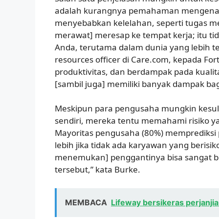
adalah kurangnya pemahaman mengenai
menyebabkan kelelahan, seperti tugas me
merawat] meresap ke tempat kerja; itu ti
Anda, terutama dalam dunia yang lebih t
resources officer di Care.com, kepada For
produktivitas, dan berdampak pada kuali
[sambil juga] memiliki banyak dampak ba
Meskipun para pengusaha mungkin kesul
sendiri, mereka tentu memahami risiko y
Mayoritas pengusaha (80%) memprediksi p
lebih jika tidak ada karyawan yang berisi
menemukan] penggantinya bisa sangat be
tersebut,” kata Burke.
MEMBACA
Lifeway bersikeras perjanji