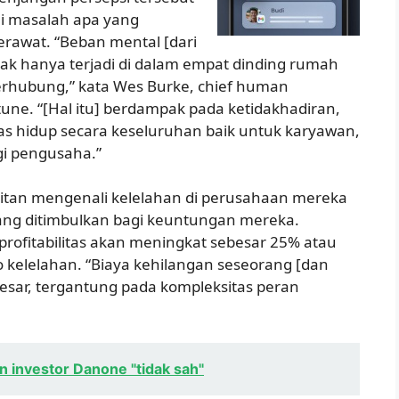
 masalah apa yang
rawat. “Beban mental [dari
dak hanya terjadi di dalam empat dinding rumah
erhubung,” kata Wes Burke, chief human
tune. “[Hal itu] berdampak pada ketidakhadiran,
tas hidup secara keseluruhan baik untuk karyawan,
gi pengusaha.”
itan mengenali kelelahan di perusahaan mereka
ang ditimbulkan bagi keuntungan mereka.
rofitabilitas akan meningkat sebesar 25% atau
ko kelelahan. “Biaya kehilangan seseorang [dan
sar, tergantung pada kompleksitas peran
an investor Danone "tidak sah"