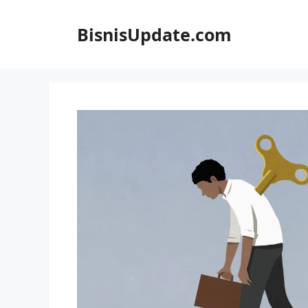
Langsung
ke
BisnisUpdate.com
isi