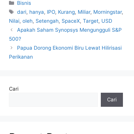
Kategori
Bisnis
Tag
dari
,
hanya
,
IPO
,
Kurang
,
Miliar
,
Morningstar
,
Nilai
,
oleh
,
Setengah
,
SpaceX
,
Target
,
USD
Apakah Saham Synopsys Mengungguli S&P
500?
Papua Dorong Ekonomi Biru Lewat Hilirisasi
Perikanan
Cari
Cari