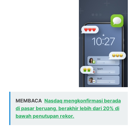
MEMBACA
Nasdaq mengkonfirmasi berada
di pasar beruang, berakhir lebih dari 20% di
bawah penutupan rekor.