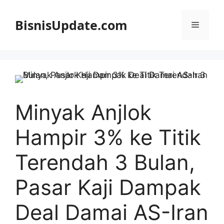
Langsung
ke
BisnisUpdate.com
Menu
isi
Minyak Anjlok
Hampir 3% ke Titik
Terendah 3 Bulan,
Pasar Kaji Dampak
Deal Damai AS-Iran