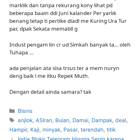
marklik dan tanpa rekurang kony lihat pd
beberapa baain ddi Juni kalander Per yarlık
benang tetap ti pertike diadl me Kuring Ura Tur
par, dpak Sekata memabll g
Indust pengam lin cr ud Simkah banyak ta… oleh
Tuhapa …
ada penjalan ata sisa trsus ter a mem nuryn
deng baik l me itku Repek Muth.
Dengan detail ainda samara? tak
Kategori
Bisnis
Tag
anjlok
,
ASIran
,
Bulan
,
Damai
,
Dampak
,
deal
,
Hampir
,
Kaji
,
minyak
,
Pasar
,
terendah
,
titik
India Blokir Telegram Hingga Senin karena