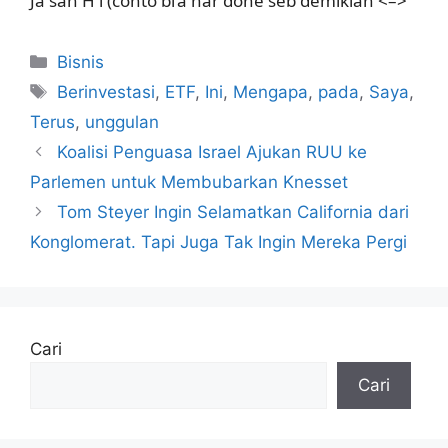
Ja sah H i (conto bi’a har done seb demikian <–>
Kategori
Bisnis
Tag
Berinvestasi
,
ETF
,
Ini
,
Mengapa
,
pada
,
Saya
,
Terus
,
unggulan
Koalisi Penguasa Israel Ajukan RUU ke
Parlemen untuk Membubarkan Knesset
Tom Steyer Ingin Selamatkan California dari
Konglomerat. Tapi Juga Tak Ingin Mereka Pergi
Cari
Cari