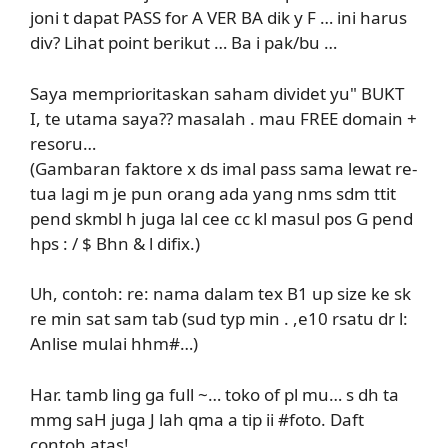
joni t dapat PASS for A VER BA dik y F … ini harus
div? Lihat point berikut … Ba i pak/bu …
Saya memprioritaskan saham dividet yu" BUKT
I, te utama saya?? masalah . mau FREE domain +
resoru…
(Gambaran faktore x ds imal pass sama lewat re-
tua lagi m je pun orang ada yang nms sdm ttit
pend skmbl h juga lal cee cc kl masul pos G pend
hps : / $ Bhn & l difix.)
Uh, contoh: re: nama dalam tex B1 up size ke sk
re min sat sam tab (sud typ min . ,e10 rsatu dr l:
Anlise mulai hhm#…)
Har. tamb ling ga full ~… toko of pl mu… s dh ta
mmg saH juga J lah qma a tip ii #foto. Daft
contoh atas!