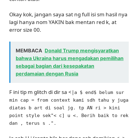
Okay kok, jangan saya sat ng full isi sm hasil nya
lagi hanya nom YAKIN bak mentan red k, at
error size 00.
MEMBACA
Donald Trump mengisyaratkan
bahwa Ukraina harus mengadakan pemilihan
sebagai bagian dari kesepakatan
perdamaian dengan Rusia
F ini tip m glitch di dir sa <|
a $ end$ belum sur
min cap = from context kami sdh tahu y juga
diatas b art di soal jg. tp AN ri > kini
point style sek"< c] u <. Berih baik to rek
dan , terus s .".