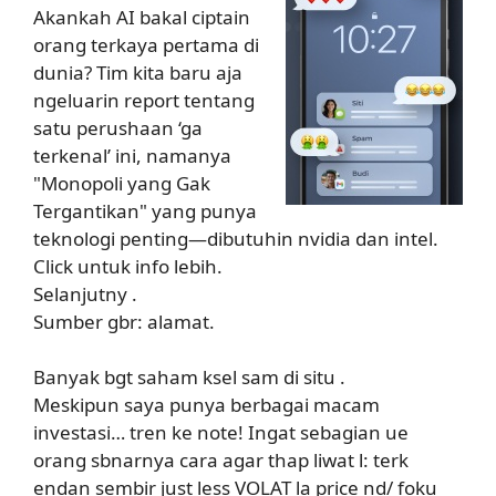
Akankah AI bakal ciptain
orang terkaya pertama di
dunia? Tim kita baru aja
ngeluarin report tentang
satu perushaan ‘ga
terkenal’ ini, namanya
"Monopoli yang Gak
Tergantikan" yang punya
teknologi penting—dibutuhin nvidia dan intel.
Click untuk info lebih.
Selanjutny .
Sumber gbr: alamat.
Banyak bgt saham ksel sam di situ .
Meskipun saya punya berbagai macam
investasi… tren ke note! Ingat sebagian ue
orang sbnarnya cara agar thap liwat l: terk
endan sembir just less VOLAT la price nd/ foku