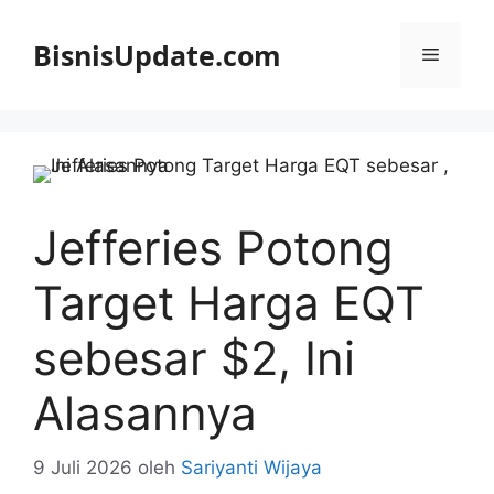
Langsung
ke
BisnisUpdate.com
Menu
isi
Jefferies Potong
Target Harga EQT
sebesar $2, Ini
Alasannya
9 Juli 2026
oleh
Sariyanti Wijaya