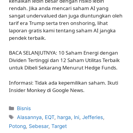
kenaikan lebih besar dengan risiko lebih
rendah. Jika anda mencari saham AI yang
sangat undervalued dan juga diuntungkan oleh
tarif era Trump serta tren onshoring, lihat
laporan gratis kami tentang saham AI jangka
pendek terbaik.
BACA SELANJUTNYA: 10 Saham Energi dengan
Dividen Tertinggi dan 12 Saham Utilitas Terbaik
untuk Dibeli Sekarang Menurut Hedge Funds.
Informasi: Tidak ada kepemilikan saham. Ikuti
Insider Monkey di Google News.
Kategori
Bisnis
Tag
Alasannya
,
EQT
,
harga
,
Ini
,
Jefferies
,
Potong
,
Sebesar
,
Target