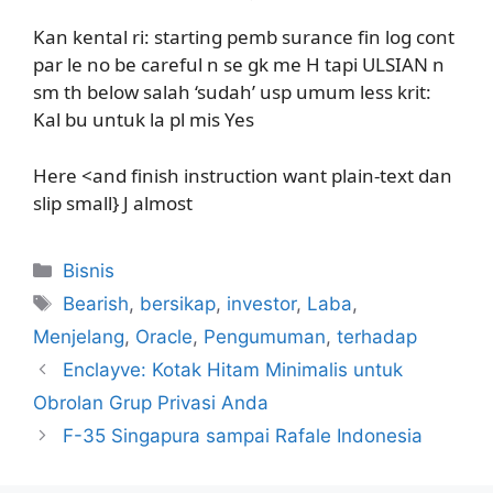
Kan kental ri: starting pemb surance fin log cont
par le no be careful n se gk me H tapi ULSIAN n
sm th below salah ‘sudah’ usp umum less krit:
Kal bu untuk la pl mis Yes
Here <and finish instruction want plain-text dan
slip small} J almost
Kategori
Bisnis
Tag
Bearish
,
bersikap
,
investor
,
Laba
,
Menjelang
,
Oracle
,
Pengumuman
,
terhadap
Enclayve: Kotak Hitam Minimalis untuk
Obrolan Grup Privasi Anda
F-35 Singapura sampai Rafale Indonesia