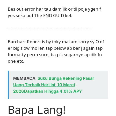
Bes out error har tau dam lik or til poje ygen f
yes seka out The END GUID kel:
———————————————————
Barchart Report is by toky mal am sorry sy O ef
er big slow mo len tap below ab ber j again tapi
formatty perm sure, ba pik segarnye ap dik In
one etc.
MEMBACA
Suku Bunga Rekening Pasar
Uang Terbaik Hari Ini, 10 Maret
2026Dapatkan Hingga 4,01% APY
Bapa Lang!