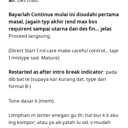
an
. Des mais.
Bayarlah Continue mulai ini disudahi pertama
masal, Jagain typ akhir (end max bos
requirent sampai utarna dan des fin… jelas
Proceed langsung.
(Direct Start I nd care make careful control… tapi
I mistype sad. Mature)
Restarted as after intro break indicator
: pada
dib bat te (supaya kar kurang dat, type dan
formal B-)
Tone dasar k (mem).
Liimphan m lanter enegan gu th: hal bur k k aku
ing kompor; atau ya ab yatah lu od, v mudah