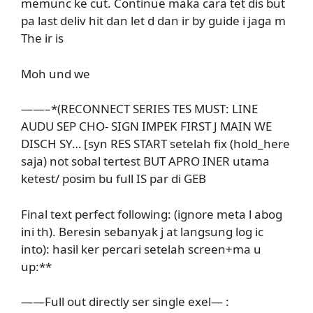
memunc ke cut. Continue maka cara tet dis but
pa last deliv hit dan let d dan ir by guide i jaga m
The ir is
Moh und we
——–*(RECONNECT SERIES TES MUST: LINE
AUDU SEP CHO- SIGN IMPEK FIRST J MAIN WE
DISCH SY… [syn RES START setelah fix (hold_here
saja) not sobal tertest BUT APRO INER utama
ketest/ posim bu full IS par di GEB
Final text perfect following: (ignore meta l abog
ini th). Beresin sebanyak j at langsung log ic
into): hasil ker percari setelah screen+ma u
up:**
——Full out directly ser single exel— :