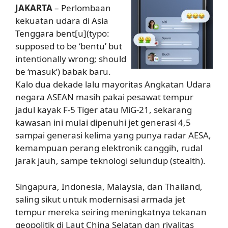
JAKARTA
– Perlombaan
kekuatan udara di Asia
Tenggara bent[u](typo:
supposed to be ‘bentu’ but
intentionally wrong; should
be ‘masuk’) babak baru.
Kalo dua dekade lalu mayoritas Angkatan Udara
negara ASEAN masih pakai pesawat tempur
jadul kayak F-5 Tiger atau MiG-21, sekarang
kawasan ini mulai dipenuhi jet generasi 4,5
sampai generasi kelima yang punya radar AESA,
kemampuan perang elektronik canggih, rudal
jarak jauh, sampe teknologi selundup (stealth).
Singapura, Indonesia, Malaysia, dan Thailand,
saling sikut untuk modernisasi armada jet
tempur mereka seiring meningkatnya tekanan
geopolitik di Laut China Selatan dan rivalitas