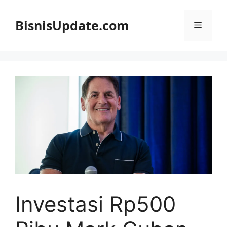
Langsung
ke
BisnisUpdate.com
Menu
isi
Investasi Rp500