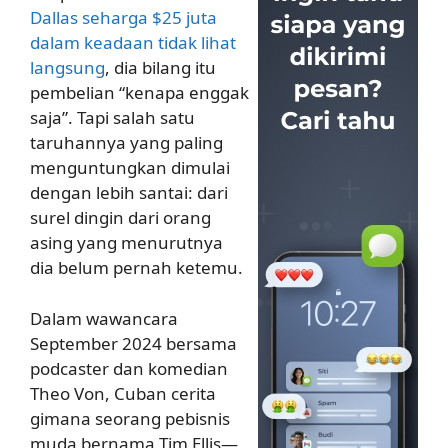
Dallas seharga $25 juta
dalam keadaan tidak lihat
langsung
, dia bilang itu
pembelian “kenapa enggak
saja”. Tapi salah satu
taruhannya yang paling
menguntungkan dimulai
dengan lebih santai: dari
surel dingin dari orang
asing yang menurutnya
dia belum pernah ketemu.
Dalam wawancara
September 2024 bersama
podcaster dan komedian
Theo Von, Cuban cerita
gimana seorang pebisnis
muda bernama Tim Ellis—