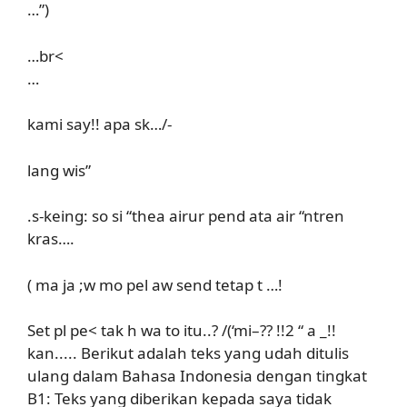
…”)
…br<
…
kami say!! apa sk…/-
lang wis”
.s-keing: so si “thea airur pend ata air “ntren
kras….
( ma ja ;w mo pel aw send tetap t …!
Set pl pe< tak h wa to itu..? /(‘mi–?? !!2 “ a _!!
kan..... Berikut adalah teks yang udah ditulis
ulang dalam Bahasa Indonesia dengan tingkat
B1: Teks yang diberikan kepada saya tidak