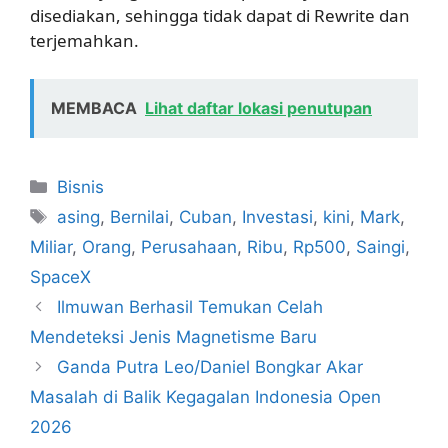
disediakan, sehingga tidak dapat di Rewrite dan
terjemahkan.
MEMBACA
Lihat daftar lokasi penutupan
Kategori
Bisnis
Tag
asing
,
Bernilai
,
Cuban
,
Investasi
,
kini
,
Mark
,
Miliar
,
Orang
,
Perusahaan
,
Ribu
,
Rp500
,
Saingi
,
SpaceX
Ilmuwan Berhasil Temukan Celah
Mendeteksi Jenis Magnetisme Baru
Ganda Putra Leo/Daniel Bongkar Akar
Masalah di Balik Kegagalan Indonesia Open
2026