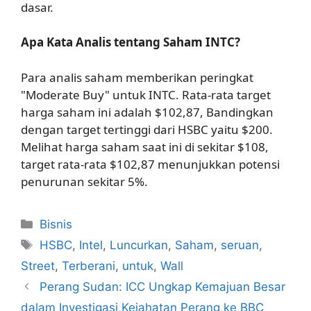
dasar.
Apa Kata Analis tentang Saham INTC?
Para analis saham memberikan peringkat
"Moderate Buy" untuk INTC. Rata-rata target
harga saham ini adalah $102,87, Bandingkan
dengan target tertinggi dari HSBC yaitu $200.
Melihat harga saham saat ini di sekitar $108,
target rata-rata $102,87 menunjukkan potensi
penurunan sekitar 5%.
Kategori
Bisnis
Tag
HSBC
,
Intel
,
Luncurkan
,
Saham
,
seruan
,
Street
,
Terberani
,
untuk
,
Wall
Perang Sudan: ICC Ungkap Kemajuan Besar
dalam Investigasi Kejahatan Perang ke BBC