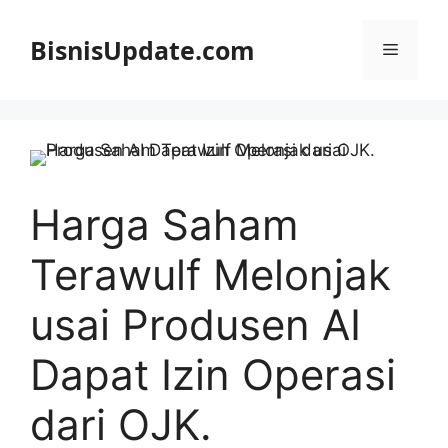
Langsung
ke
BisnisUpdate.com
Menu
isi
Harga Saham
Terawulf Melonjak
usai Produsen AI
Dapat Izin Operasi
dari OJK.