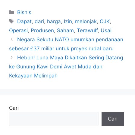
Kategori
Bisnis
Tag
Dapat
,
dari
,
harga
,
Izin
,
melonjak
,
OJK
,
Operasi
,
Produsen
,
Saham
,
Terawulf
,
Usai
Negara Sekutu NATO umumkan pendanaan
sebesar £37 miliar untuk proyek rudal baru
Heboh! Luna Maya Dikaitkan Sering Datang
ke Gunung Kawi Demi Awet Muda dan
Kekayaan Melimpah
Cari
Cari