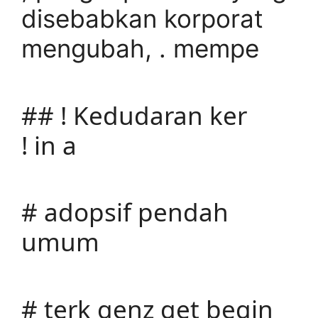
disebabkan korporat
mengubah, . mempe
## ! Kedudaran ker
! in a
# adopsif pendah
umum
# terk genz get begin