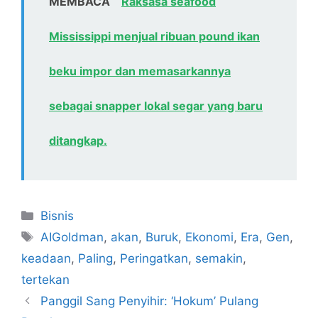
MEMBACA
Raksasa seafood
Mississippi menjual ribuan pound ikan
beku impor dan memasarkannya
sebagai snapper lokal segar yang baru
ditangkap.
Kategori
Bisnis
Tag
AIGoldman
,
akan
,
Buruk
,
Ekonomi
,
Era
,
Gen
,
keadaan
,
Paling
,
Peringatkan
,
semakin
,
tertekan
Panggil Sang Penyihir: ‘Hokum’ Pulang