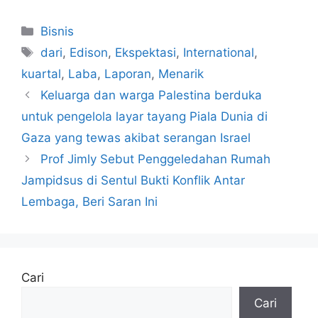
Kategori
Bisnis
Tag
dari
,
Edison
,
Ekspektasi
,
International
,
kuartal
,
Laba
,
Laporan
,
Menarik
Keluarga dan warga Palestina berduka
untuk pengelola layar tayang Piala Dunia di
Gaza yang tewas akibat serangan Israel
Prof Jimly Sebut Penggeledahan Rumah
Jampidsus di Sentul Bukti Konflik Antar
Lembaga, Beri Saran Ini
Cari
Cari