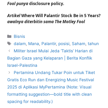
Fool punya
disclosure policy
.
Artikel
Where Will Palantir Stock Be in 5 Years?
awalnya diterbitin sama The Motley Fool
Kategori
Bisnis
Tag
dalam
,
Mana
,
Palantir
,
posisi
,
Saham
,
tahun
Militer Israel Mulai Jeda ‘Taktis’ Harian di
Bagian Gaza yang Kelaparan | Berita Konflik
Israel-Palestina
Pertamina Undang Tukar Poin untuk Tiket
Gratis Eco Run dan Energizing Music Festival
2025 di Aplikasi MyPertamina (Note: Visual
formatting suggestion—bold title with clean
spacing for readability.)