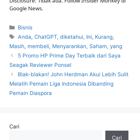
Disclosure: Tidak ada. Follow Insider Monkey di
Google News.
Kategori
Bisnis
Tag
Anda
,
ChatGPT
,
diketahui
,
Ini
,
Kurang
,
Masih
,
membeli
,
Menyarankan
,
Saham
,
yang
5 Promo HP Prime Day Terbaik dari Saya
Seagak Reviewer Ponsel
Blak-blakan! John Herdman Akui Lebih Sulit
Melatih Pemain Liga Indonesia Dibanding
Pemain Diaspora
Cari
Cari