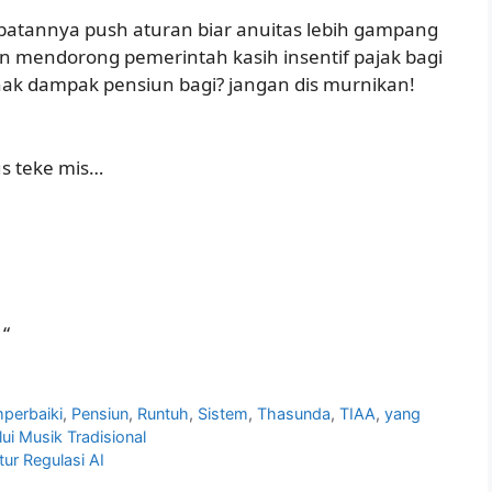
 jabatannya push aturan biar anuitas lebih gampang
n mendorong pemerintah kasih insentif pajak bagi
ak dampak pensiun bagi? jangan dis murnikan!
s teke mis…
 “
perbaiki
,
Pensiun
,
Runtuh
,
Sistem
,
Thasunda
,
TIAA
,
yang
ui Musik Tradisional
ur Regulasi AI