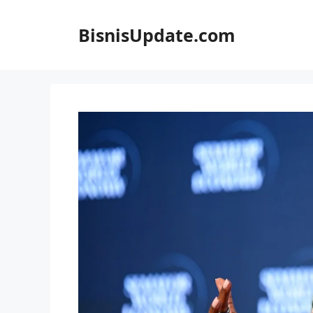
Langsung
ke
BisnisUpdate.com
isi