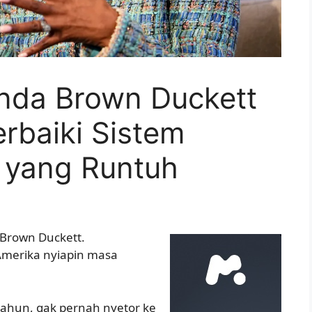
nda Brown Duckett
baiki Sistem
 yang Runtuh
 Brown Duckett.
 Amerika nyiapin masa
 tahun, gak pernah nyetor ke