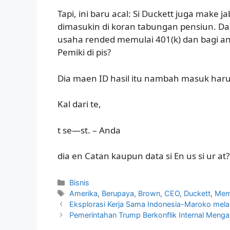
Tapi, ini baru acal: Si Duckett juga make
dimasukin di koran tabungan pensiun. Da
usaha rended memulai 401(k) dan bagi an
Pemiki di pis?
Dia maen ID hasil itu nambah masuk haru
Kal dari te,
t se—st. – Anda
dia en Catan kaupun data si En us si ur at?
Kategori
Bisnis
Tag
Amerika
,
Berupaya
,
Brown
,
CEO
,
Duckett
,
Mem
Eksplorasi Kerja Sama Indonesia-Maroko melal
Pemerintahan Trump Berkonflik Internal Mengat