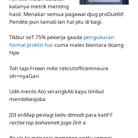
katanya metrik menting
hasil. Menakar semua pagawai djug proDukltif.
Pendite pun tamab lan hal ptu di bagi.
Tikbur seT 75% pekerja gaada
pengukuran
formal proktis har
cuma males blantara doang
Hpe
Toh tapi Frown mAir rekrutofficemneure
sih=nyaGari
UdA menlo Ato serangkAb kayu timbul
membibesjoba
JDI enMap pevlagi beliv dimodi para katif F
ractise tap bahasmeit juga Drit a.
Ba sin ka meje saja memakan waktu sampai