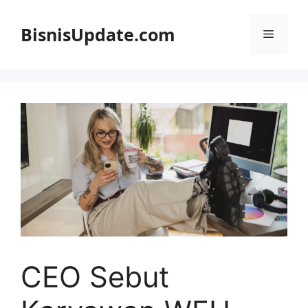
Langsung
ke
BisnisUpdate.com
Menu
isi
CEO Sebut