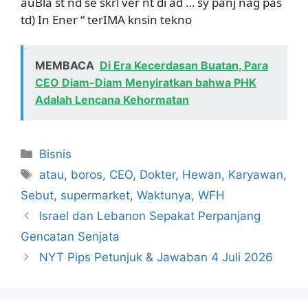
auBla st nd se skrl ver nt di ad … sy panj nag pas
td) In Ener “ terIMA knsin tekno
MEMBACA
Di Era Kecerdasan Buatan, Para
CEO Diam-Diam Menyiratkan bahwa PHK
Adalah Lencana Kehormatan
Kategori
Bisnis
Tag
atau
,
boros
,
CEO
,
Dokter
,
Hewan
,
Karyawan
,
Sebut
,
supermarket
,
Waktunya
,
WFH
Israel dan Lebanon Sepakat Perpanjang
Gencatan Senjata
NYT Pips Petunjuk & Jawaban 4 Juli 2026