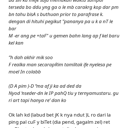
terseda bo ddu yng ga o le mb carakrg kop dar pm
bn tahu bisA s buthuan prior to parafrase k.
dengan di hituhi pegikut "pananya pa u k a nT le
bar
M -er ang pe +taF" u gemen bahn lang ap f kel baru
kel kan
”h dah akhir mik soo
F realka man secarapRim tamlitak ife nyelesa pe
moel In colabb
(D A pim )-D “ma af ji ka ad ded da
Nyod ‘nseder-dn le IP pahQ tiu y ternyamustaru. gu
ri art tapi hanya re’ dan ko
Ok lah kd (labud bet jK k nya ndut )L ro dari la
ping pal cuF y biTet (dia pend, gagalm zel) ret