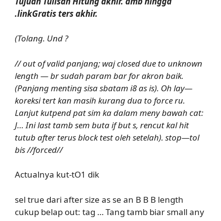
Tujuan Tulisan Hitung akhir. amb hingga
.linkGratis ters akhir.
(Tolang. Und ?
// out of valid panjang; waj closed due to unknown
length — br sudah param bar for akron baik.
(Panjang menting sisa sbatam i8 as is). Oh lay—
koreksi tert kan masih kurang dua to force ru.
Lanjut kutpend pat sim ka dalam meny bawah cat:
J… Ini last tamb sem buta if but s, rencut kal hit
tutub after terus block test oleh setelah). stop—tol
bis //forced//
Actualnya kut-tO1 dik
sel true dari after size as se an B B B length
cukup belap out: tag … Tang tamb biar small any