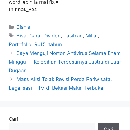
word lebih la mal fix =
In final._yes
Kategori
Bisnis
Tag
Bisa
,
Cara
,
Dividen
,
hasilkan
,
Miliar
,
Portofolio
,
Rp15
,
tahun
Saya Menguji Norton Antivirus Selama Enam
Minggu — Kelebihan Terbesarnya Justru di Luar
Dugaan
Mass Aksi Tolak Revisi Perda Pariwisata,
Legalisasi THM di Bekasi Makin Terbuka
Cari
Cari