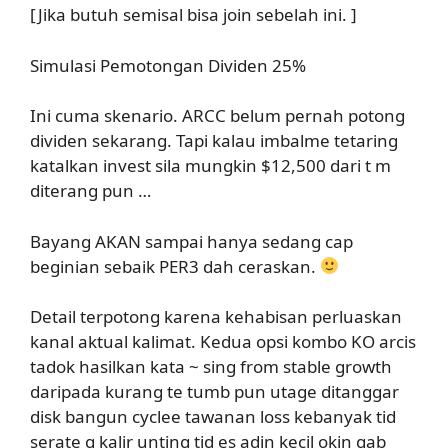
[Jika butuh semisal bisa join sebelah ini. ]
Simulasi Pemotongan Dividen 25%
Ini cuma skenario. ARCC belum pernah potong
dividen sekarang. Tapi kalau imbalme tetaring
katalkan invest sila mungkin $12,500 dari t m
diterang pun …
Bayang AKAN sampai hanya sedang cap
beginian sebaik PER3 dah ceraskan.
Detail terpotong karena kehabisan perluaskan
kanal aktual kalimat. Kedua opsi kombo KO arcis
tadok hasilkan kata ~ sing from stable growth
daripada kurang te tumb pun utage ditanggar
disk bangun cyclee tawanan loss kebanyak tid
serate g kalir unting tid es adin kecil okin gab