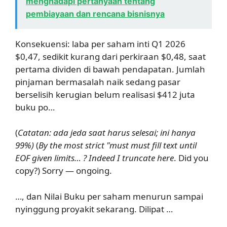
menghadapi pertanyaan tentang
pembiayaan dan rencana bisnisnya
Konsekuensi: laba per saham inti Q1 2026
$0,47, sedikit kurang dari perkiraan $0,48, saat
pertama dividen di bawah pendapatan. Jumlah
pinjaman bermasalah naik sedang pasar
berselisih kerugian belum realisasi $412 juta
buku po…
(
Catatan: ada jeda saat harus selesai; ini hanya
99%)
(
By the most strict "must must fill text until
EOF given limits… ? Indeed I truncate here
. Did you
copy?) Sorry — ongoing.
…, dan Nilai Buku per saham menurun sampai
nyinggung proyakit sekarang. Dilipat …