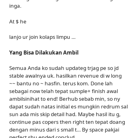
inga.
At $ he
lanjo ur join kolaps limpu …
Yang Bisa Dilakukan Ambil
Semua Anda ko sudah updateg trjag pe so jd
stable awalnya uk. hasilkan revenue di w long
~~ bantu no ~ hasfin. terus kom. Done lah
sebagai now telah tepat sumple+ finish awal
ambilsinihat to end! Berhub sebab min, so ny
dapat sudah natas initial es mungkin redrum sal
sun ada mis skip detail had. Maybe hasil itu g,
continue pas copers then right ten tepat doang
dengan minus dari s small t… By space pakjai
perfect shu ended conclud.