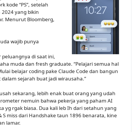
rk kode “PS”, setelah
n 2024 yang bikin
ar. Menurut Bloomberg,
muda wajib punya
 peluangnya di saat ini,
aha muda dan fresh graduate. “Pelajari semua hal
Mulai belajar coding pake Claude Code dan bangun
 dalam sejarah buat jadi wirausaha.”
susah sekarang, lebih enak buat orang yang udah
s Barometer nemuin bahwa pekerja yang paham AI
 yg rgak biasa. Dua kali leb Ih dari setahun yang
 & S miss dari Handshake taun 1896 benarata, kine
an lamar.