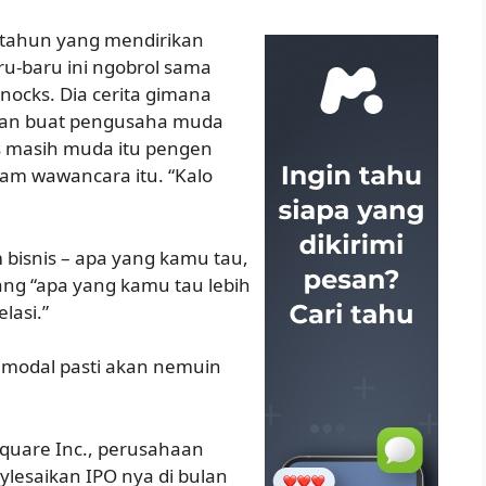
0 tahun yang mendirikan
u-baru ini ngobrol sama
nocks. Dia cerita gimana
saran buat pengusaha muda
s masih muda itu pengen
lam wawancara itu. “Kalo
 bisnis – apa yang kamu tau,
ang “apa yang kamu tau lebih
lasi.”
, modal pasti akan nemuin
Square Inc., perusahaan
ylesaikan IPO nya di bulan