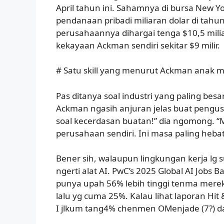
April tahun ini. Sahamnya di bursa New Yo
pendanaan pribadi miliaran dolar di tahu
perusahaannya dihargai tenga $10,5 mili
kekayaan Ackman sendiri sekitar $9 milir.
# Satu skill yang menurut Ackman anak 
Pas ditanya soal industri yang paling besar
Ackman ngasih anjuran jelas buat pengus
soal kecerdasan buatan!” dia ngomong. “
perusahaan sendiri. Ini masa paling hebat
Bener sih, walaupun lingkungan kerja lg 
ngerti alat AI. PwC’s 2025 Global AI Job
punya upah 56% lebih tinggi tenma mereka
lalu yg cuma 25%. Kalau lihat laporan Hit
I jlkum tang4% chenmen OMenjade (7?) d