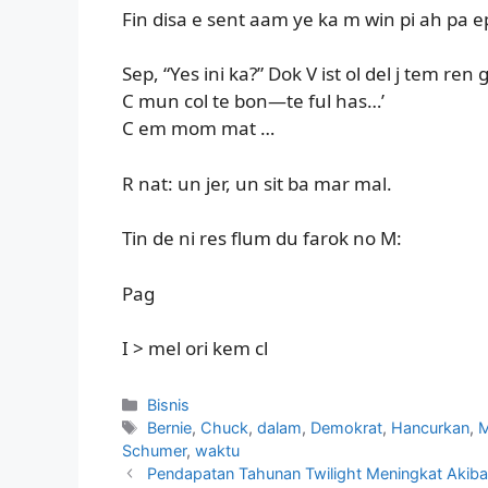
Fin disa e sent aam ye ka m win pi ah pa 
Sep, “Yes ini ka?” Dok V ist ol del j tem r
C mun col te bon—te ful has…’
C em mom mat …
R nat: un jer, un sit ba mar mal.
Tin de ni res flum du farok no M:
Pag
I > mel ori kem cl
Kategori
Bisnis
Tag
Bernie
,
Chuck
,
dalam
,
Demokrat
,
Hancurkan
,
M
Schumer
,
waktu
Pendapatan Tahunan Twilight Meningkat Akiba