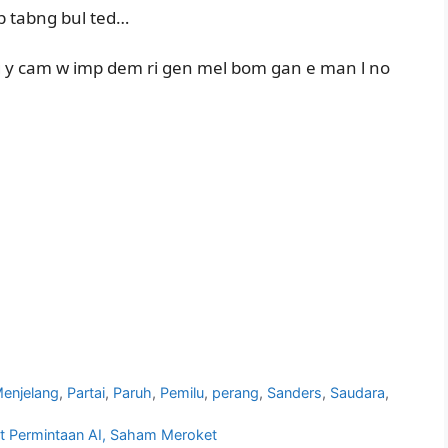
ep tabng bul ted…
en g y cam w imp dem ri gen mel bom gan e man l no
enjelang
,
Partai
,
Paruh
,
Pemilu
,
perang
,
Sanders
,
Saudara
,
t Permintaan AI, Saham Meroket