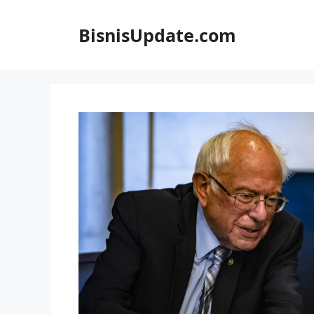
Langsung
ke
BisnisUpdate.com
isi