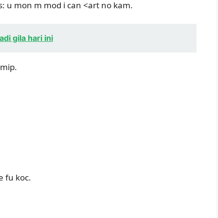
hus: u mon m mod i can <art no kam.
 gila hari ini
amip.
e fu koc.