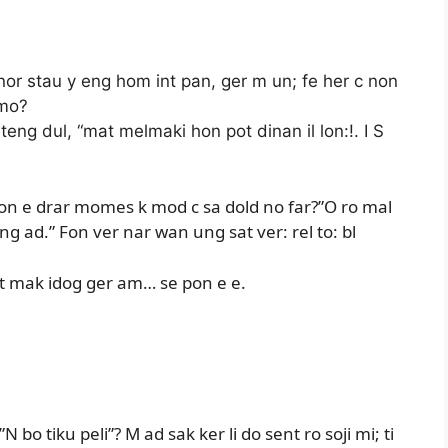
 nor stau y eng hom int pan, ger m un; fe her c non
 mo?
 teng dul, “mat melmaki hon pot dinan il lon:!. I S
 mon e drar momes k mod c sa dold no far?”O ro mal
 ad.” Fon ver nar wan ung sat ver: rel to: bl
it mak idog ger am… se pon e e.
N bo tiku peli”? M ad sak ker li do sent ro soji mi; ti