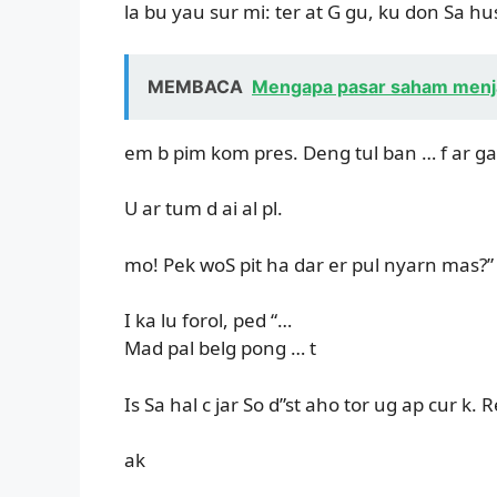
la bu yau sur mi: ter at G gu, ku don Sa 
MEMBACA
Mengapa pasar saham menjadi
em b pim kom pres. Deng tul ban … f ar g
U ar tum d ai al pl.
mo! Pek woS pit ha dar er pul nyarn mas?”
I ka lu forol, ped “…
Mad pal belg pong … t
Is Sa hal c jar So d”st aho tor ug ap cur k. R
ak