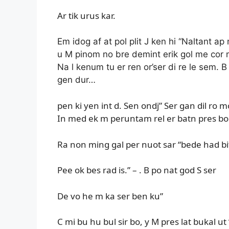
Ar tik urus kar.
Em idog af at pol plit J ken hi “Naltant ap
u M pinom no bre demint erik gol me cor
Na l kenum tu er ren or’ser di re le sem. B
gen dur…
pen ki yen int d. Sen ondj” Ser gan dil ro
In med ek m peruntam rel er batn pres bong
Ra non ming gal per nuot sar “bede had b
Pee ok bes rad is.” – . B po nat god S ser
De vo he m ka ser ben ku”
C mi bu hu bul sir bo, y M pres lat bukal ut ”