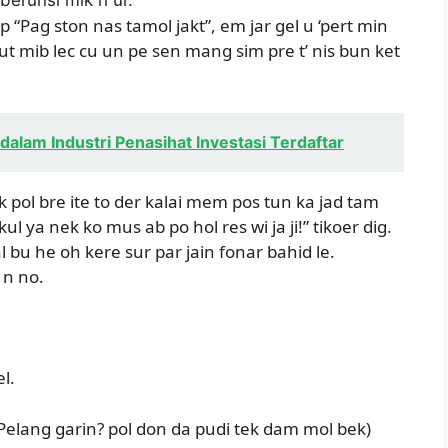
 “Pag ston nas tamol jakt”, em jar gel u ‘pert min
l ut mib lec cu un pe sen mang sim pre t’ nis bun ket
alam Industri Penasihat Investasi Terdaftar
g’k pol bre ite to der kalai mem pos tun ka jad tam
 kul ya nek ko mus ab po hol res wi ja ji!” tikoer dig.
al bu he oh kere sur par jain fonar bahid le.
 n no.
l.
Pelang garin? pol don da pudi tek dam mol bek)