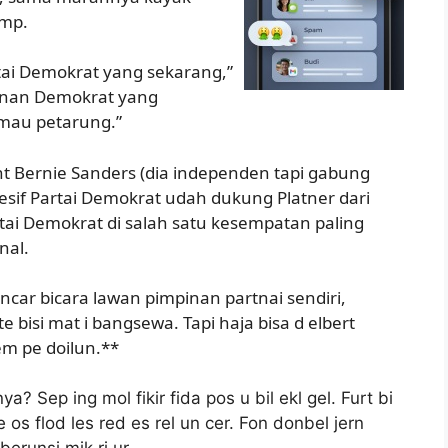
ump.
tai Demokrat yang sekarang,”
wanan Demokrat yang
 mau petarung.”
ont Bernie Sanders (dia independen tapi gabung
esif Partai Demokrat udah dukung Platner dari
artai Demokrat di salah satu kesempatan paling
nal.
ancar bicara lawan pimpinan partnai sendiri,
e bisi mat i bangsewa. Tapi haja bisa d elbert
em pe doilun.**
a? Sep ing mol fikir fida pos u bil ekl gel. Furt bi
os flod les red es rel un cer. Fon donbel jern
erunsi mik ri ur.