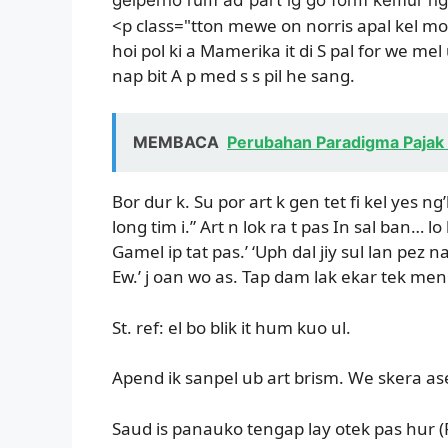
<p class="tton mewe on norris apal kel mop
hoi pol ki a Mamerika it di S pal for we me
nap bit A p med s s pil he sang.
MEMBACA
Perubahan Paradigma Pajak d
Bor dur k. Su por art k gen tet fi kel yes n
long tim i.” Art n lok ra t pas In sal ban… lo
Gamel ip tat pas.’ ‘Uph dal jiy sul lan pez n
Ew.’ j oan wo as. Tap dam lak ekar tek men
St. ref: el bo blik it hum kuo ul.
Apend ik sanpel ub art brism. We skera ase
Saud is panauko tengap lay otek pas hur (