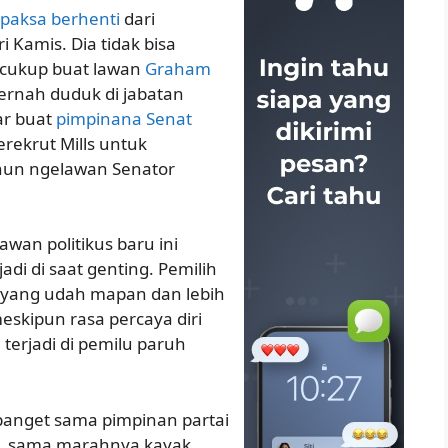
rpaksa berhenti
dari
 Kamis. Dia tidak bisa
cukup buat lawan
Graham
pernah duduk di jabatan
ar buat
pimpinana Senat
erekrut Mills untuk
hun ngelawan Senator
wan politikus baru ini
adi di saat genting. Pemilih
 yang udah mapan dan lebih
eskipun rasa percaya diri
terjadi di pemilu paruh
anget sama pimpinan partai
si, sama marahnya kayak