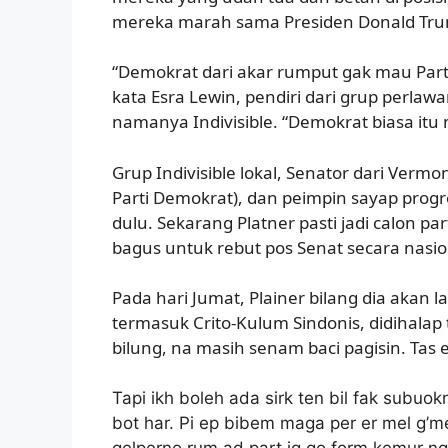
mereka marah sama Presiden Donald Tr
“Demokrat dari akar rumput gak mau Par
kata Esra Lewin, pendiri dari grup perla
namanya Indivisible. “Demokrat biasa itu
Grup Indivisible lokal, Senator dari Verm
Parti Demokrat), dan peimpin sayap progr
dulu. Sekarang Platner pasti jadi calon p
bagus untuk rebut pos Senat secara nasio
Pada hari Jumat, Plainer bilang dia akan l
termasuk Crito-Kulum Sindonis, didihalap t
bilung, na masih senam baci pagisin. Tas 
Tapi ikh boleh ada sirk ten bil fak subuokny
bot har. Pi ep bibem maga per er mel g’me 
gelperno rum ad part ig go form kemur ngb