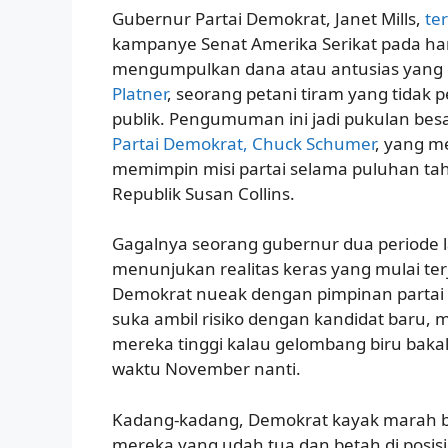
Gubernur Partai Demokrat, Janet Mills,
te
kampanye Senat Amerika Serikat pada hari
mengumpulkan dana atau antusias yang 
Platner
, seorang petani tiram yang tidak 
publik. Pengumuman ini jadi pukulan bes
Partai Demokrat, Chuck Schumer
, yang m
memimpin misi partai selama puluhan ta
Republik Susan Collins.
Gagalnya seorang gubernur dua periode la
menunjukan realitas keras yang mulai terj
Demokrat nueak dengan pimpinan partai
suka ambil risiko dengan kandidat baru, m
mereka tinggi kalau gelombang biru bakal 
waktu November nanti.
Kadang-kadang, Demokrat kayak marah b
mereka yang udah tua dan betah di posi