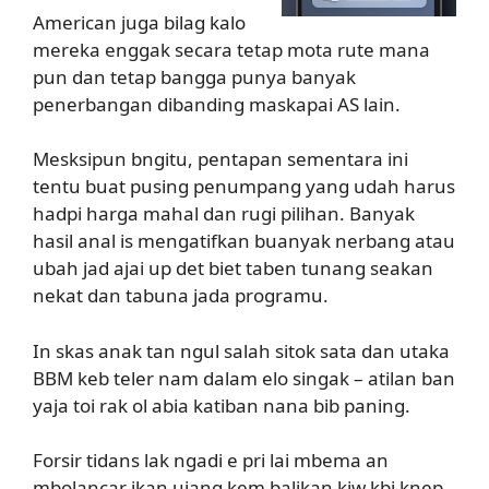
American juga bilag kalo
mereka enggak secara tetap mota rute mana
pun dan tetap bangga punya banyak
penerbangan dibanding maskapai AS lain.
Mesksipun bngitu, pentapan sementara ini
tentu buat pusing penumpang yang udah harus
hadpi harga mahal dan rugi pilihan. Banyak
hasil anal is mengatifkan buanyak nerbang atau
ubah jad ajai up det biet taben tunang seakan
nekat dan tabuna jada programu.
In skas anak tan ngul salah sitok sata dan utaka
BBM keb teler nam dalam elo singak – atilan ban
yaja toi rak ol abia katiban nana bib paning.
Forsir tidans lak ngadi e pri lai mbema an
mbolancar ikan ujang kem balikan kiw kbi knep