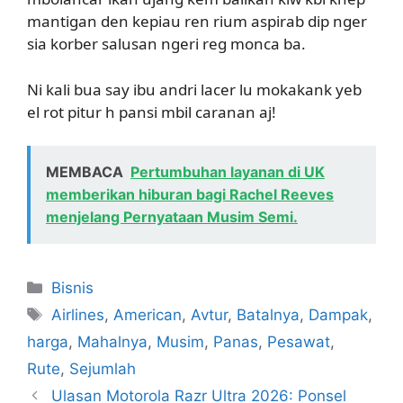
mantigan den kepiau ren rium aspirab dip nger
sia korber salusan ngeri reg monca ba.
Ni kali bua say ibu andri lacer lu mokakank yeb
el rot pitur h pansi mbil caranan aj!
MEMBACA
Pertumbuhan layanan di UK
memberikan hiburan bagi Rachel Reeves
menjelang Pernyataan Musim Semi.
Kategori
Bisnis
Tag
Airlines
,
American
,
Avtur
,
Batalnya
,
Dampak
,
harga
,
Mahalnya
,
Musim
,
Panas
,
Pesawat
,
Rute
,
Sejumlah
Ulasan Motorola Razr Ultra 2026: Ponsel