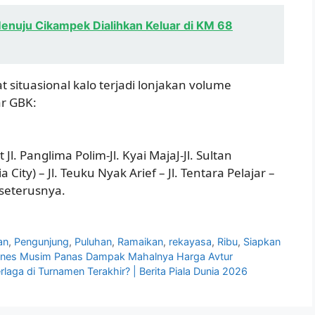
Menuju Cikampek Dialihkan Keluar di KM 68
at situasional kalo terjadi lonjakan volume
ar GBK:
Jl. Panglima Polim-Jl. Kyai MajaJ-Jl. Sultan
ity) – Jl. Teuku Nyak Arief – Jl. Tentara Pelajar –
 seterusnya.
an
,
Pengunjung
,
Puluhan
,
Ramaikan
,
rekayasa
,
Ribu
,
Siapkan
rlines Musim Panas Dampak Mahalnya Harga Avtur
rlaga di Turnamen Terakhir? | Berita Piala Dunia 2026