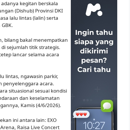
 adanya kegitan berskala
ungan (Dishub) Provinsi DKI
 lalu lintas (lalin) serta
h GBK.
in, bilang bakal menempatkan
i sejumlah titik strategis.
 tetep lancar selama acara
u lintas, ngawasin parkir,
an penyelenggara acara.
ara situasional sesuai kondisi
endaraan dan keselamatan
ngannya, Kamis (4/6/2026).
kan ini antara lain: EXO
 Arena, Raisa Live Concert