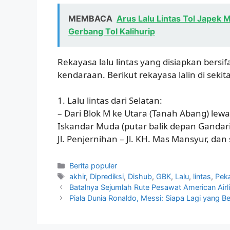
MEMBACA
Arus Lalu Lintas Tol Japek 
Gerbang Tol Kalihurip
Rekayasa lalu lintas yang disiapkan bersif
kendaraan. Berikut rekayasa lalin di sekit
1. Lalu lintas dari Selatan:
– Dari Blok M ke Utara (Tanah Abang) lewat 
Iskandar Muda (putar balik depan Gandaria C
Jl. Penjernihan – Jl. KH. Mas Mansyur, dan
Kategori
Berita populer
Tag
akhir
,
Diprediksi
,
Dishub
,
GBK
,
Lalu
,
lintas
,
Pek
Batalnya Sejumlah Rute Pesawat American Ai
Piala Dunia Ronaldo, Messi: Siapa Lagi yang Be