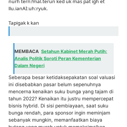
nurh tern?mal.terun ked uk mas pat igh et
llu.ianAI:uh:ryuk.
Tapigak k kan
MEMBACA
Setahun Kabinet Merah Putih:
Analis Politik Soroti Peran Kementerian
Dalam Negeri
Seberapa besar ketidaksepakatan soal valuasi
ini disebabkan pasar belum sepenuhnya
mencerna kenaikan suku bunga yang tajam di
tahun 2022? Kenaikan itu justru mempercepat
bisnis hybrid. Di sisi pembiayaan, saat suku
bunga rendah, para sponsor ingin meminjam
sebanyak mungkin, memanfaatkan biaya