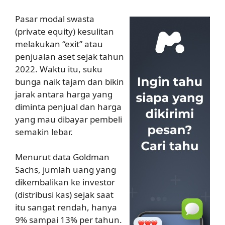
Pasar modal swasta
(private equity) kesulitan
melakukan “exit” atau
penjualan aset sejak tahun
2022. Waktu itu, suku
bunga naik tajam dan bikin
jarak antara harga yang
diminta penjual dan harga
yang mau dibayar pembeli
semakin lebar.
Menurut data Goldman
Sachs, jumlah uang yang
dikembalikan ke investor
(distribusi kas) sejak saat
itu sangat rendah, hanya
9% sampai 13% per tahun.