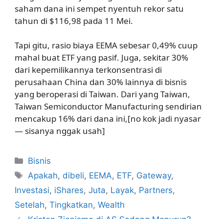
saham dana ini sempet nyentuh rekor satu
tahun di $116,98 pada 11 Mei.
Tapi gitu, rasio biaya EEMA sebesar 0,49% cuup
mahal buat ETF yang pasif. Juga, sekitar 30%
dari kepemilikannya terkonsentrasi di
perusahaan China dan 30% lainnya di bisnis
yang beroperasi di Taiwan. Dari yang Taiwan,
Taiwan Semiconductor Manufacturing sendirian
mencakup 16% dari dana ini,[no kok jadi nyasar
— sisanya nggak usah]
Kategori
Bisnis
Tag
Apakah
,
dibeli
,
EEMA
,
ETF
,
Gateway
,
Investasi
,
iShares
,
Juta
,
Layak
,
Partners
,
Setelah
,
Tingkatkan
,
Wealth