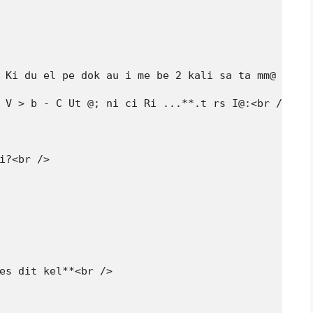
 Ki du el pe dok au i me be 2 kali sa ta mm@ ur sa
 V > b - C Ut @; ni ci Ri ...**.t rs I@:<br />

i?<br />

es dit kel**<br />
