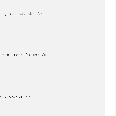
_ give _Re:_<br />

 sent red: Put<br />

< . ok.<br />
