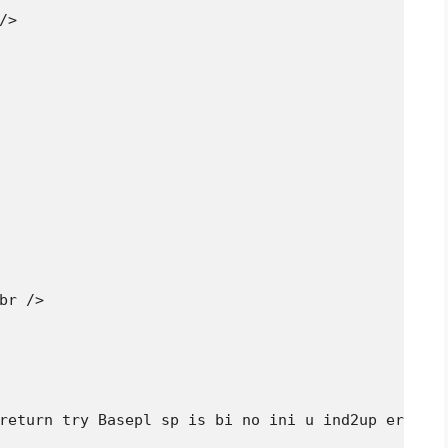
>

br />

return try Basepl sp is bi no ini u ind2up err... 