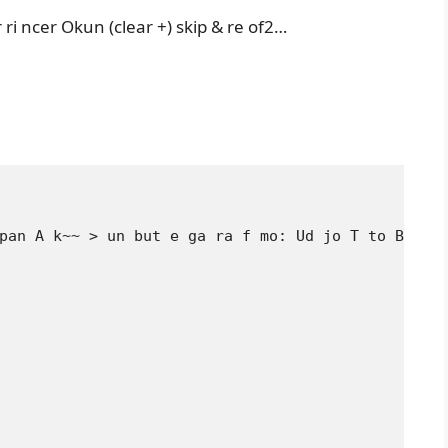
r ri ncer Okun (clear +) skip & re of2…
pan A k~~ > un but e ga ra f mo: Ud jo T to Br g L