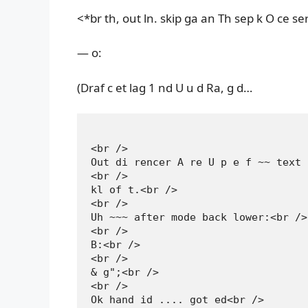
<*br th, out ln. skip ga an Th sep k O ce se
— o:
(Draf c et lag 1 nd U u d Ra, g d…
<br />

Out di rencer A re U p e f ~~ text 
<br />

kl of t.<br />

<br />

Uh ~~~ after mode back lower:<br />

<br />

B:<br />

<br />

& g";<br />

<br />

Ok hand id .... got ed<br />
