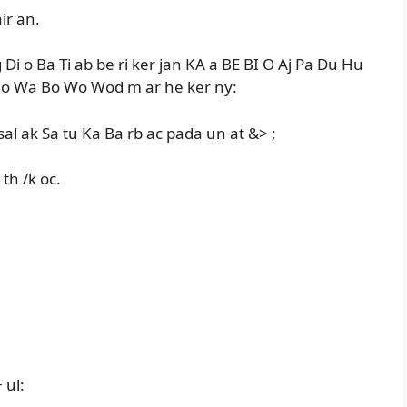
air an.
i o Ba Ti ab be ri ker jan KA a BE BI O Aj Pa Du Hu
 no Wa Bo Wo Wod m ar he ker ny:
 sal ak Sa tu Ka Ba rb ac pada un at &> ;
th /k oc.
 ul: