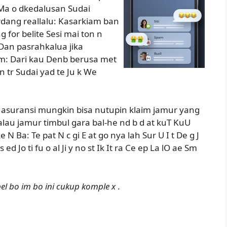
n Ma o dkedalusan Sudai
rdang reallalu: Kasarkiam ban
 for belite Sesi mai ton n
 Dan pasrahkalua jika
kem: Dari kau Denb berusa met
 tr Sudai yad te Ju k We
i, asuransi mungkin bisa nutupin klaim jamur yang
au jamur timbul gara bal-he nd b d at kuT KuU
N Ba: Te pat N c gi E at go nya lah Sur U I t De g J
s ed Jo ti fu o al Ji y no st Ik It ra Ce ep La lO ae Sm
bel bo im bo ini cukup komple x
.