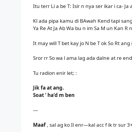
Itu terr Li a be T: Isir n nya ser ikar i ca- Ja 
Kl ada pipa kamu di BAwah Kend tapi sang D
Ya Re At Ja Ab Wa bu n im Sa M un Kan R
It may will T bet kay jo N be T ok So Rt ang
Sror rr So wa l ama lag ada dalne at re end 
Tu radion enir let; :
Jik fa at ang.
Soat ‘ ha’d m ben
—
Maaf
, sal ag ko Il enr—kal acc f ik tr sur 3+