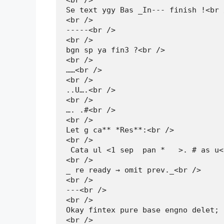
<br />

Se text ygy Bas _In--- finish !<br /
<br />

-----<br />

<br />

bgn sp ya fin3 ?<br />

<br />

……<br />

<br />

..U….<br />

<br />

…. .#<br />

<br />

Let g ca** *Res**:<br />

<br />

 Cata ul <1 sep  pan *   >. # as u<
<br />

_ re ready → omit prev._<br />

<br />

---<br />

<br />

Okay fintex pure base engno delet; 
<br />
