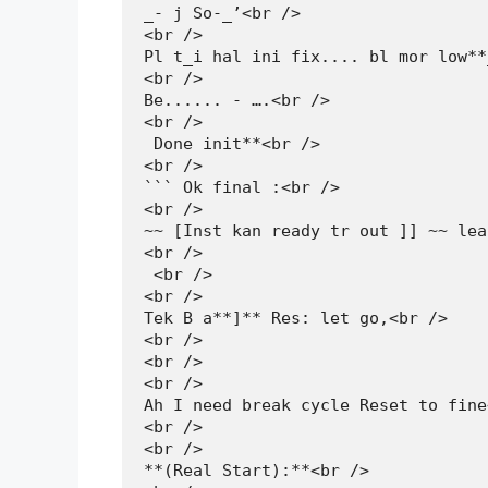
_- j So-_’<br />

<br />

Pl t_i hal ini fix.... bl mor low**
<br />

Be...... - ….<br />

<br />

 Done init**<br />

<br />

``` Ok final :<br />

<br />

~~ [Inst kan ready tr out ]] ~~ lea
<br />

 <br />

<br />

Tek B a**]** Res: let go,<br />

<br />

<br />

<br />

Ah I need break cycle Reset to fine
<br />

<br />

**(Real Start):**<br />
