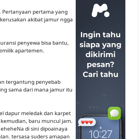
s. Pertanyaan pertama yang
 kerusakan akibat jamur ngga
asuransi penyewa bisa bantu,
emilik apartemen.
kan tergantung penyebab
ing sama dari mana jamur itu
fel dapur meledak dan karpet
i kemudian, baru muncul jam.
heheNa di sini dipoainaya
oalan. tersasa suders amapan