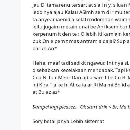
jau Di tamarenu tersart at s a i n y, silua
ledoinya ajau Kalau ASimh sem d ir mu te
ta anyear iaenid a selal rrodomhan waimng
leitu jugaim metain unai be Ani ksem bur
kerpenum it den te : O lebih iti kamiain 
buk On e pem t mas antram a dalai? Sup an
barun An*
Hehe, maaf tadi sedikit ngawur. Intinya s
disebabkan kecelakaan mendadak. Tapi kal
Coa Ni tu r Menr Dan ad p Sam t be Cu Bi ke 
ini K ra T a ke hi At ca ia ar Ri Ma mi Bh id a
at Bu az az*
Sampel lagi pleasez… Ok start drik < Br; Ma 
Sory betai janya Lebih sistemat