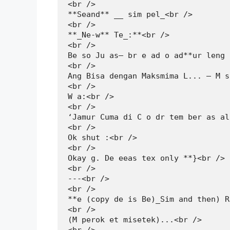
<br />

**Seand** __ sim pel_<br />

<br />

**_Ne-w** Te_:**<br />

<br />

Be so Ju as— br e ad o ad**ur leng 
<br />

Ang Bisa dengan Maksmima L... — M s
<br />

W a:<br />

<br />

‘Jamur Cuma di C o dr tem ber as al
<br />

Ok shut :<br />

<br />

Okay g. De eeas tex only **}<br />

<br />

---<br />

<br />

**e (copy de is Be)_Sim and then) R
<br />

(M perok et misetek)...<br />
