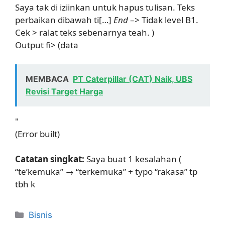
Saya tak di iziinkan untuk hapus tulisan. Teks
perbaikan dibawah ti[…]
End
–> Tidak level B1.
Cek > ralat teks sebenarnya teah. )
Output fi> (data
MEMBACA
PT Caterpillar (CAT) Naik, UBS
Revisi Target Harga
"
(Error built)
Catatan singkat:
Saya buat 1 kesalahan (
“te’kemuka” → “terkemuka” + typo “rakasa” tp
tbh k
Kategori
Bisnis