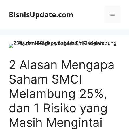
Langsung
ke
BisnisUpdate.com
Menu
isi
2 Alasan Mengapa
Saham SMCI
Melambung 25%,
dan 1 Risiko yang
Masih Mengintai