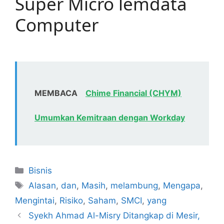
Super Micro lemdata
Computer
MEMBACA
Chime Financial (CHYM)
Umumkan Kemitraan dengan Workday
Kategori
Bisnis
Tag
Alasan
,
dan
,
Masih
,
melambung
,
Mengapa
,
Mengintai
,
Risiko
,
Saham
,
SMCI
,
yang
Syekh Ahmad Al-Misry Ditangkap di Mesir,