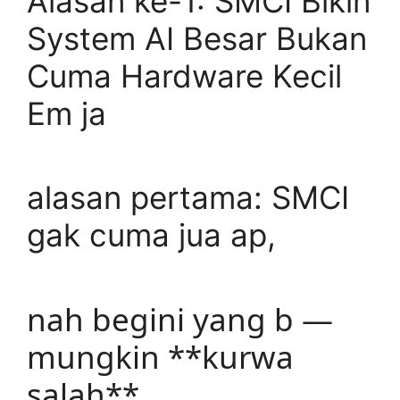
Alasan ke-1: SMCI Bikin
System AI Besar Bukan
Cuma Hardware Kecil
Em ja
alasan pertama: SMCI
gak cuma jua ap,
nah begini yang b —
mungkin **kurwa
salah**