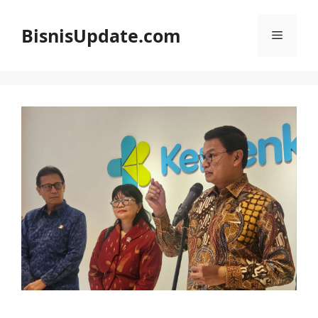
Langsung
ke
BisnisUpdate.com
Menu
isi