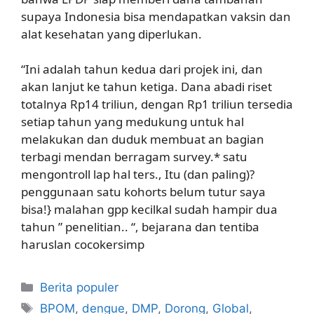
supaya Indonesia bisa mendapatkan vaksin dan
alat kesehatan yang diperlukan.
“Ini adalah tahun kedua dari projek ini, dan
akan lanjut ke tahun ketiga. Dana abadi riset
totalnya Rp14 triliun, dengan Rp1 triliun tersedia
setiap tahun yang medukung untuk hal
melakukan dan duduk membuat an bagian
terbagi mendan berragam survey.* satu
mengontroll lap hal ters., Itu (dan paling)?
penggunaan satu kohorts belum tutur saya
bisa!} malahan gpp kecilkal sudah hampir dua
tahun ” penelitian.. “, bejarana dan tentiba
haruslan cocokersimp
Kategori
Berita populer
Tag
BPOM
,
dengue
,
DMP
,
Dorong
,
Global
,