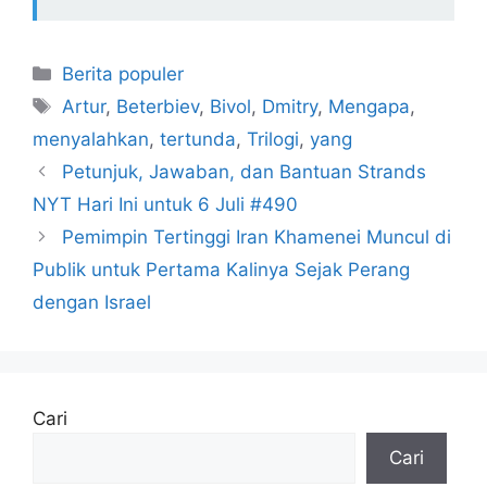
Kategori
Berita populer
Tag
Artur
,
Beterbiev
,
Bivol
,
Dmitry
,
Mengapa
,
menyalahkan
,
tertunda
,
Trilogi
,
yang
Petunjuk, Jawaban, dan Bantuan Strands
NYT Hari Ini untuk 6 Juli #490
Pemimpin Tertinggi Iran Khamenei Muncul di
Publik untuk Pertama Kalinya Sejak Perang
dengan Israel
Cari
Cari