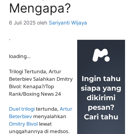
Mengapa?
6 Juli 2025
oleh
Sariyanti Wijaya
`
loading…
Trilogi Tertunda, Artur
Beterbiev Salahkan Dmitry
Bivol: Kenapa?/Top
Rank/Boxing News 24
Duel trilogi
tertunda,
Artur
Beterbiev
menyalahkan
Dmitry Bivol
lewat
unggahannya di medsos.