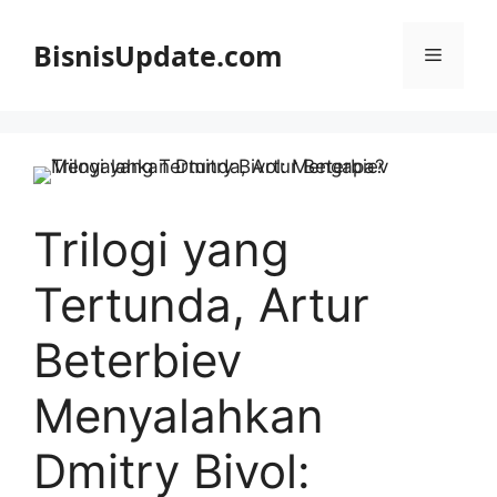
Langsung
ke
BisnisUpdate.com
Menu
isi
Trilogi yang
Tertunda, Artur
Beterbiev
Menyalahkan
Dmitry Bivol: