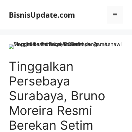
Langsung
ke
BisnisUpdate.com
Menu
isi
Tinggalkan
Persebaya
Surabaya, Bruno
Moreira Resmi
Berekan Setim