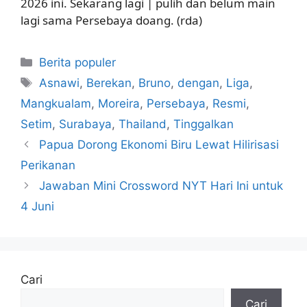
2026 ini. Sekarang lagi | pulih dan belum main
lagi sama Persebaya doang. (rda)
Kategori
Berita populer
Tag
Asnawi
,
Berekan
,
Bruno
,
dengan
,
Liga
,
Mangkualam
,
Moreira
,
Persebaya
,
Resmi
,
Setim
,
Surabaya
,
Thailand
,
Tinggalkan
Papua Dorong Ekonomi Biru Lewat Hilirisasi
Perikanan
Jawaban Mini Crossword NYT Hari Ini untuk
4 Juni
Cari
Cari